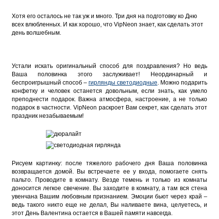
Хотя его осталось не так уж и много. Три дня на подготовку ко Дню
всех влюбленных. И как хорошо, что VipNeon знает, как сделать этот
день волшебным.
Устали искать оригинальный способ для поздравления? Но ведь
Ваша половинка этого заслуживает! Неординарный и
беспроигрышный способ –
гирлянды светодиодные
. Можно подарить
конфетку и человек останется довольным, если знать, как умело
преподнести подарок. Важна атмосфера, настроение, а не только
подарок в частности. VipNeon раскроет Вам секрет, как сделать этот
праздник незабываемым!
Рисуем картинку: после тяжелого рабочего дня Ваша половинка
возвращается домой. Вы встречаете ее у входа, помогаете снять
пальто. Проводите в комнату. Везде темень и только из комнаты
доносится легкое свечение. Вы заходите в комнату, а там вся стена
увенчана Вашим любовным признанием. Эмоции бьют через край –
ведь такого никто еще не делал, Вы наливаете вина, целуетесь, и
этот День Валентина остается в Вашей памяти навсегда.