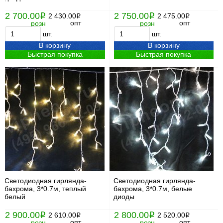
2 700.00
2 750.00
i
2 430.00
i
2 475.00
i
i
опт
опт
розн
розн
шт.
шт.
В корзину
В корзину
Быстрая покупка
Быстрая покупка
Светодиодная гирлянда-
Светодиодная гирлянда-
бахрома, 3*0.7м, теплый
бахрома, 3*0.7м, белые
белый
диоды
2 900.00
2 800.00
i
2 610.00
i
2 520.00
i
i
опт
опт
розн
розн