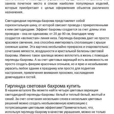
заняла почетное место в списке наиболее популярных изделий,
которые приобретают с целью оформления объектов различного
назначения.
Светодиодная гирлянда-бахрома представляет собой
горизонтальную шину, от которой свисают провода с прикрепленными
к ним светодиодами. Эффект бахромы создается за счет длины этих
проводов – она не одинакова: от 20 до 90 см, благодаря чему
создается «волнистая» линия низа. Гирлянда-бахрома дает не просто
красивое свечение, она способна имитировать сползающие с крыши
снежные шапки. Эта картина необычайно прекрасна и очаровательна:
сочетание мягкости, воздушности и кристальной белизны световой
бахромы. Именно такое зрелище можно воплотить в жизнь с помощью
гирлянды-бахромы. А за счет цветовых вариаций есть возможность не
просто создать феерию красочных огоньков, но и ярко и незабываемо
украсить любое здание к празднику или просто для поднятия
настроения, привлечения внимания прохожих, наслаждения
домочадцев и гостей.
Гирлянда световая бахрома купить
В нашем каталоге Вы можете найти четыре цветовых вариации
светодиодной гирлянды-бахромы: белый и теплый белый, желтый и
синий. За счет сочетания нескольких слоев и нескольких цветовых
решений можно создать необыкновенную композицию с
потрясающими цветовыми эффектами! Примечательно, что,
используя гирлянду-бахрому в качестве украшения, можно не только