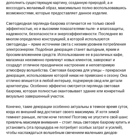
дополнить существующую картину, созданную природой, а и
воссоздать желаемый образ, максимально полно воспользовавшись
возможностями, которые предоставляет данное изделие.
Светодиодная гирлянда-бахрома отличается не только своей
эффектностью, но и высокими показателями пыле- и влагозащиты,
надежности, безопасности и энергоэффективности. Последнее во
многом определено конструкцией, в которой используются
светодиоды – яркие источники света с низким уровнем потребления
электроэнергии. Подобная декорация станет выгодным, ярким и
броским вложением средств. Использование ее в различных кафе,
магазинах неизменно привлекут новых клиентов, заворожат и
создадут отличное праздничное настроение и неповторимую
атмосферу волшебства. Световая бахрома для улицы – прекрасная
декорация, использование которой никак не привязано к сезону. Она
отлично впишется в любой интерьер, подчеркнув свод или детали
архитектуры. Особенно эффектно смотрится гирлянда световая
бахрома, которая полностью окантовывает здание или конкретный
визуально завершенный участок.
Конечно, такие декорации особенно актуальны в темное время суток,
когда их внешний вид достигает своего максимума. И хотя зимой
темнеет раньше, летом ночи теплее! Поэтому не упустите свой шанс
привлечь максимум внимания – стоит лишь световую бахрому купить и
установить (эта процедура не потребует особых затрат и усилий),
чтобы наслаждаться волшебным свечением маленьких диодов-