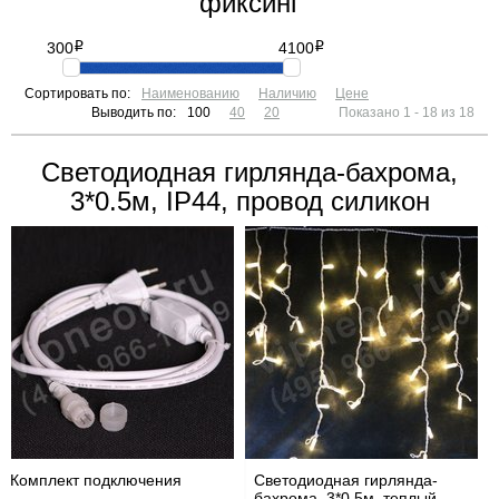
фиксинг
300
i
4100
i
Сортировать по:
Наименованию
Наличию
Цене
Выводить по:
100
40
20
Показано 1 - 18 из 18
Светодиодная гирлянда-бахрома,
3*0.5м, IP44, провод силикон
Комплект подключения
Светодиодная гирлянда-
бахрома, 3*0.5м, теплый