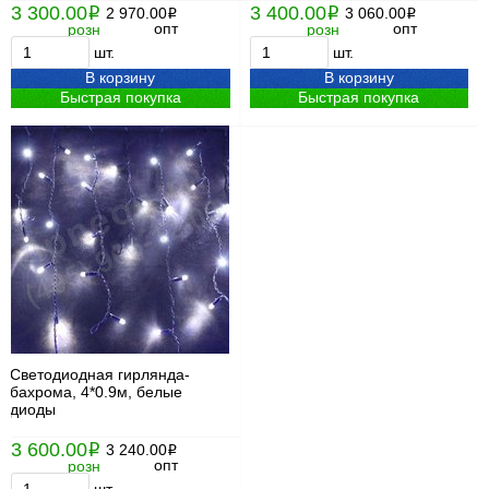
3 300.00
3 400.00
i
2 970.00
i
3 060.00
i
i
опт
опт
розн
розн
шт.
шт.
В корзину
В корзину
Быстрая покупка
Быстрая покупка
Светодиодная гирлянда-
бахрома, 4*0.9м, белые
диоды
3 600.00
i
3 240.00
i
опт
розн