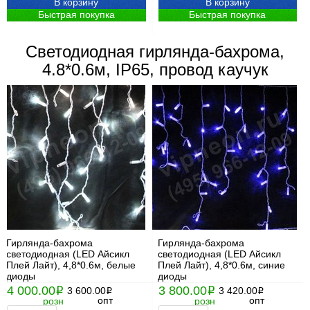
В корзину
В корзину
Быстрая покупка
Быстрая покупка
Светодиодная гирлянда-бахрома,
4.8*0.6м, IP65, провод каучук
Гирлянда-бахрома
Гирлянда-бахрома
светодиодная (LED Айсикл
светодиодная (LED Айсикл
Плей Лайт), 4,8*0.6м, белые
Плей Лайт), 4,8*0.6м, синие
диоды
диоды
4 000.00
3 800.00
i
3 600.00
i
3 420.00
i
i
опт
опт
розн
розн