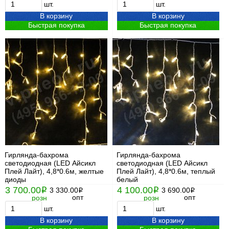
шт.
шт.
В корзину
В корзину
Быстрая покупка
Быстрая покупка
Гирлянда-бахрома
Гирлянда-бахрома
светодиодная (LED Айсикл
светодиодная (LED Айсикл
Плей Лайт), 4,8*0.6м, желтые
Плей Лайт), 4,8*0.6м, теплый
диоды
белый
3 700.00
4 100.00
i
3 330.00
i
3 690.00
i
i
опт
опт
розн
розн
шт.
шт.
В корзину
В корзину