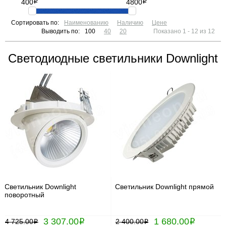
400
i
4800
i
Сортировать по:
Наименованию
Наличию
Цене
Выводить по:
100
40
20
Показано 1 - 12 из 12
Светодиодные светильники Downlight
Светильник Downlight
Светильник Downlight прямой
поворотный
3 307.00
1 680.00
4 725.00
i
2 400.00
i
i
i