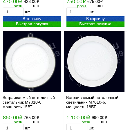
470.00
750.00
i
423.00
i
675.00
i
i
опт
опт
розн
розн
шт.
шт.
В корзину
В корзину
Быстрая покупка
Быстрая покупка
Встраиваемый потолочный
Встраиваемый потолочный
светильник М7010-6,
светильник М7010-6,
мощность 15ВТ
мощность 18ВТ
850.00
1 100.00
i
765.00
i
990.00
i
i
опт
опт
розн
розн
шт.
шт.