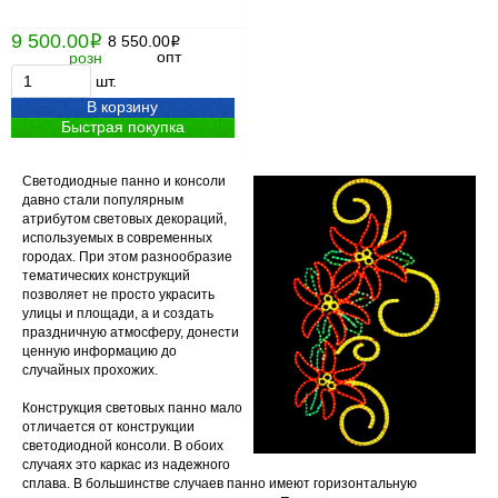
9 500.00
i
8 550.00
i
опт
розн
шт.
В корзину
Быстрая покупка
Светодиодные панно и консоли
давно стали популярным
атрибутом световых декораций,
используемых в современных
городах. При этом разнообразие
тематических конструкций
позволяет не просто украсить
улицы и площади, а и создать
праздничную атмосферу, донести
ценную информацию до
случайных прохожих.
Конструкция световых панно мало
отличается от конструкции
светодиодной консоли. В обоих
случаях это каркас из надежного
сплава. В большинстве случаев панно имеют горизонтальную