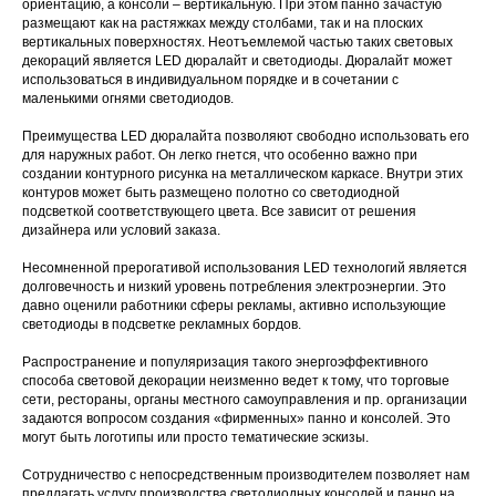
ориентацию, а консоли – вертикальную. При этом панно зачастую
размещают как на растяжках между столбами, так и на плоских
вертикальных поверхностях. Неотъемлемой частью таких световых
декораций является LED дюралайт и светодиоды. Дюралайт может
использоваться в индивидуальном порядке и в сочетании с
маленькими огнями светодиодов.
Преимущества LED дюралайта позволяют свободно использовать его
для наружных работ. Он легко гнется, что особенно важно при
создании контурного рисунка на металлическом каркасе. Внутри этих
контуров может быть размещено полотно со светодиодной
подсветкой соответствующего цвета. Все зависит от решения
дизайнера или условий заказа.
Несомненной прерогативой использования LED технологий является
долговечность и низкий уровень потребления электроэнергии. Это
давно оценили работники сферы рекламы, активно использующие
светодиоды в подсветке рекламных бордов.
Распространение и популяризация такого энергоэффективного
способа световой декорации неизменно ведет к тому, что торговые
сети, рестораны, органы местного самоуправления и пр. организации
задаются вопросом создания «фирменных» панно и консолей. Это
могут быть логотипы или просто тематические эскизы.
Сотрудничество с непосредственным производителем позволяет нам
предлагать услугу производства светодиодных консолей и панно на