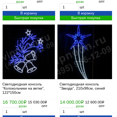
опт
опт
розн
розн
шт.
шт.
В корзину
В корзину
Быстрая покупка
Быстрая покупка
Светодиодная консоль
Светодиодная консоль
"Колокольчики на ветке",
"Звезда", 210х98см, синий
122*150см
16 700.00
14 000.00
i
15 030.00
i
12 600.00
i
i
опт
опт
розн
розн
шт.
шт.