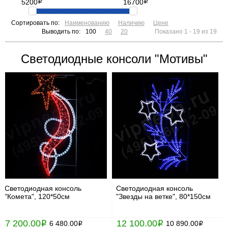
5200
i
16700
i
Сортировать по:
Наименованию
Наличию
Цене
Выводить по:
100
40
20
Показано 1 - 19 из 19
Светодиодные консоли "Мотивы"
Светодиодная консоль
Светодиодная консоль
"Комета", 120*50см
"Звезды на ветке", 80*150см
7 200.00
12 100.00
i
6 480.00
i
10 890.00
i
i