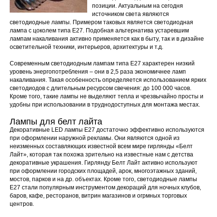
позиции. Актуальным на сегодня
источником света являются
светодиодные лампы. Примером таковых является светодиодная
лампа с цоколем типа Е27. Подобная альтернатива устаревшим
лампам накаливания активно применяется как в быту, так и в дизайне
осветительной техники, интерьеров, архитектуры и т.д.
Современным светодиодным лампам типа Е27 характерен низкий
уровень энергопотребления – они в 2,5 раза экономичнее ламп
накаливания. Такая особенность определяется использованием ярких
светодиодов с длительным ресурсом свечения: до 100 000 часов.
Кроме того, такие лампы не выделяют тепла и чрезвычайно просты и
удобны при использовании в труднодоступных для монтажа местах.
Лампы для белт лайта
Декоративные LED лампы Е27 достаточно эффективно используются
при оформлении наружной рекламы. Они являются одной из
неизменных составляющих известной всем мире гирлянды «Белт
Лайт», которая так похожа зрительно на известные нам с детства
декоративные украшения. Гирлянду Белт Лайт активно используют
при оформлении городских площадей, арок, многоэтажных зданий,
мостов, парков и на др. объектах. Кроме того, светодиодные лампы
Е27 стали популярным инструментом декораций для ночных клубов,
баров, кафе, ресторанов, витрин магазинов и огрмных торговых
центров.