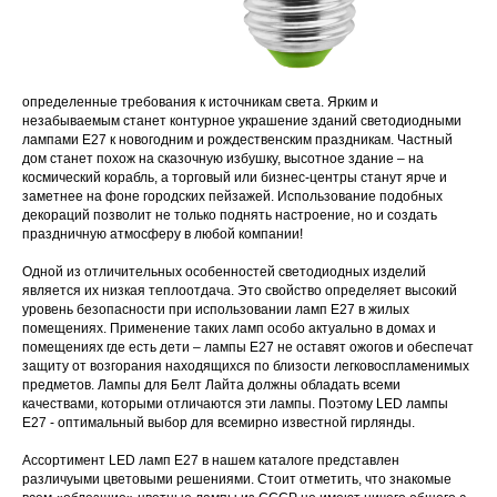
определенные требования к источникам света. Ярким и
незабываемым станет контурное украшение зданий светодиодными
лампами Е27 к новогодним и рождественским праздникам. Частный
дом станет похож на сказочную избушку, высотное здание – на
космический корабль, а торговый или бизнес-центры станут ярче и
заметнее на фоне городских пейзажей. Использование подобных
декораций позволит не только поднять настроение, но и создать
праздничную атмосферу в любой компании!
Одной из отличительных особенностей светодиодных изделий
является их низкая теплоотдача. Это свойство определяет высокий
уровень безопасности при использовании ламп Е27 в жилых
помещениях. Применение таких ламп особо актуально в домах и
помещениях где есть дети – лампы Е27 не оставят ожогов и обеспечат
защиту от возгорания находящихся по близости легковоспламенимых
предметов. Лампы для Белт Лайта должны обладать всеми
качествами, которыми отличаются эти лампы. Поэтому LED лампы
Е27 - оптимальный выбор для всемирно известной гирлянды.
Ассортимент LED ламп Е27 в нашем каталоге представлен
различyыми цветовыми решениями. Стоит отметить, что знакомые