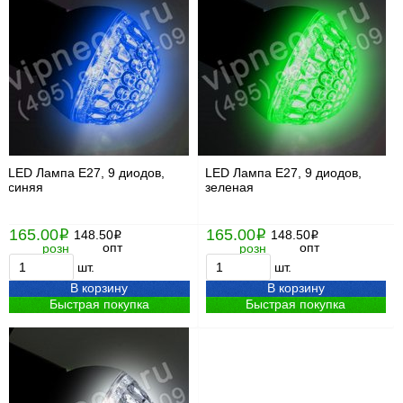
LED Лампа Е27, 9 диодов,
LED Лампа Е27, 9 диодов,
синяя
зеленая
165.00
165.00
i
148.50
i
148.50
i
i
опт
опт
розн
розн
шт.
шт.
В корзину
В корзину
Быстрая покупка
Быстрая покупка