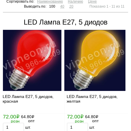
Сортировать по:
Наименованию
Наличию
Цене
Выводить по:
100
40
20
Показано 1 - 11 из 11
LED Лампа Е27, 5 диодов
LED Лампа Е27, 5 диодов,
LED Лампа Е27, 5 диодов,
красная
желтая
72.00
72.00
i
64.80
i
64.80
i
i
опт
опт
розн
розн
шт.
шт.