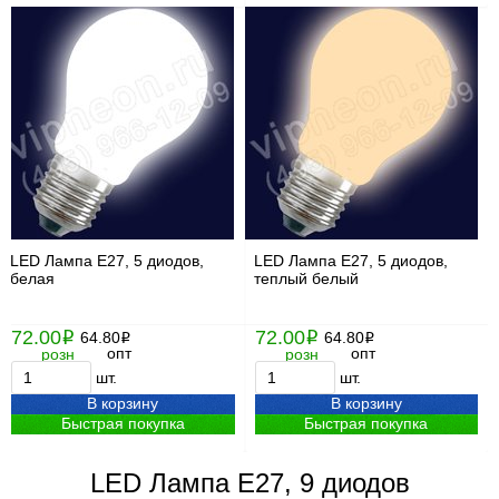
LED Лампа Е27, 5 диодов,
LED Лампа Е27, 5 диодов,
белая
теплый белый
72.00
72.00
i
64.80
i
64.80
i
i
опт
опт
розн
розн
шт.
шт.
В корзину
В корзину
Быстрая покупка
Быстрая покупка
LED Лампа Е27, 9 диодов