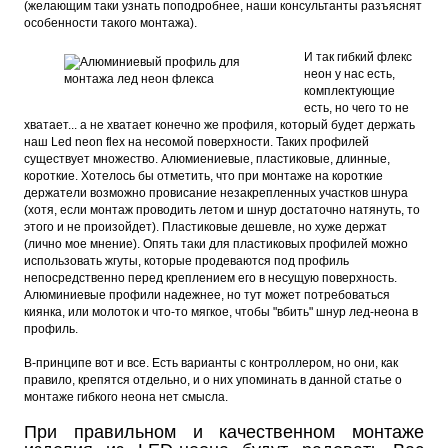
(желающим таки узнать поподробнее, наши консультанты разъяснят
особенности такого монтажа).
И так гибкий флекс
неон у нас есть,
комплектующие
есть, но чего то не
хватает... а не хватает конечно же профиля, который будет держать
наш Led neon flex на несомой поверхности. Таких профилей
существует множество. Алюмиениевые, пластиковые, длинные,
короткие. Хотелось бы отметить, что при монтаже на короткие
держатели возможно провисание незакрепленных участков шнура
(хотя, если монтаж проводить летом и шнур достаточно натянуть, то
этого и не произойдет). Пластиковые дешевле, но хуже держат
(лично мое мнение). Опять таки для пластиковых профилей можно
использовать жгуты, которые продеваются под профиль
непосредственно перед креплением его в несущую поверхность.
Алюминиевые профили надежнее, но тут может потребоваться
киянка, или молоток и что-то мягкое, чтобы "вбить" шнур лед-неона в
профиль.
В-принципе вот и все. Есть варианты с контроллером, но они, как
правило, крепятся отдельно, и о них упоминать в данной статье о
монтаже гибкого неона нет смысла.
При правильном и качественном монтаже