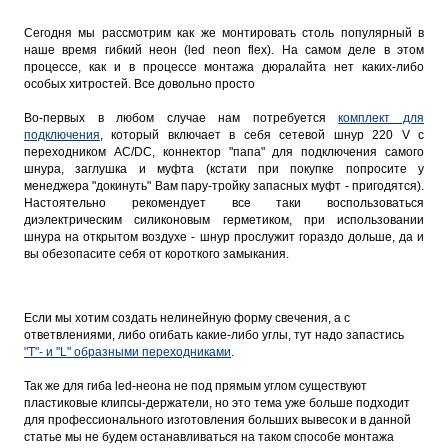
Сегодня мы рассмотрим как же монтировать столь популярный в
наше время гибкий неон (led neon flex). На самом деле в этом
процессе, как и в процессе монтажа дюралайта нет каких-либо
особых хитростей. Все довольно просто
Во-первых в любом случае нам потребуется
комплект для
подключения
, который включает в себя сетевой шнур 220 V с
переходником AC/DC, коннектор "папа" для подключения самого
шнура, заглушка и муфта (кстати при покупке попросите у
менеджера "докинуть" Вам пару-тройку запасных муфт - пригодятся).
Настоятельно рекомендует все таки воспользоваться
диэлектрическим силиконовым герметиком, при использовании
шнура на открытом воздухе - шнур прослужит гораздо дольше, да и
вы обезопасите себя от короткого замыкания.
Если мы хотим создать нелинейную форму свечения, а с
ответвлениями, либо огибать какие-либо углы, тут надо запастись
"Т"- и "L" образными переходниками
.
Так же для гиба led-неона не под прямым углом существуют
пластиковые клипсы-держатели, но это тема уже больше подходит
для профессионального изготовления больших вывесок и в данной
статье мы не будем останавливаться на таком способе монтажа