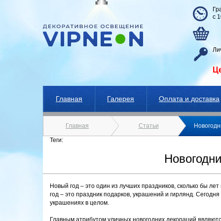
Гр
с 
Ли
Ц
Главная
Галерея
Оплата и доставка
Главная
Статьи
Новогодн
Теги:
Новогодни
Новый год – это один из лучших праздников, сколько бы ле
год – это праздник подарков, украшений и гирлянд. Сегодня
украшениях в целом.
Главным атрибутом уличных новогодних декораций являютс