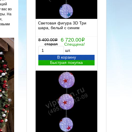
аций
 вас во
уры. На
и,
Световая фигура 3D Три
ловыми
шара, белый с синим
6 720.00
8 400.00
i
i
старая
Спеццена!
шт.
В корзину
Быстрая покупка