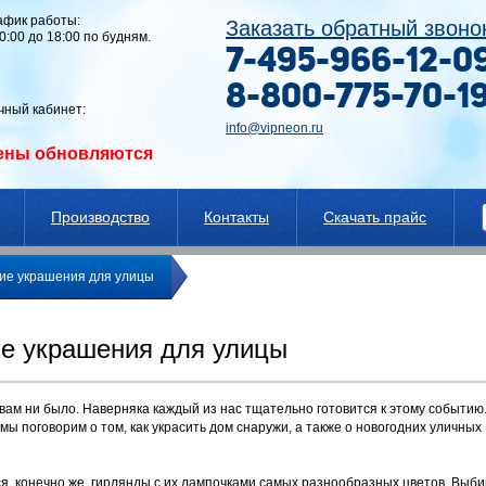
афик работы:
Заказать обратный звоно
10:00 до 18:00 по будням.
7-495-966-12-0
8-800-775-70-1
чный кабинет:
info@vipneon.ru
ены обновляются
Производство
Контакты
Скачать прайс
ие украшения для улицы
е украшения для улицы
т вам ни было. Наверняка каждый из нас тщательно готовится к этому событию
 мы поговорим о том, как украсить дом снаружи, а также о новогодних уличных
я, конечно же, гирлянды с их лампочками самых разнообразных цветов. Выб