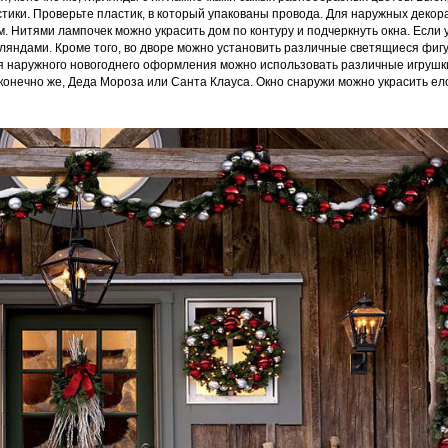
стики. Проверьте пластик, в который упакованы провода. Для наружных декор
. Нитями лампочек можно украсить дом по контуру и подчеркнуть окна. Если у
рляндами. Кроме того, во дворе можно установить различные светящиеся фиг
ля наружного новогоднего оформления можно использовать различные игрушк
и, конечно же, Деда Мороза или Санта Клауса. Окно снаружи можно украсить е