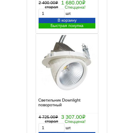
1 680.00
2 400.00
i
i
старая
Спеццена!
шт.
В корзину
Быстрая покупка
Светильник Downlight
поворотный
3 307.00
4 725.00
i
i
старая
Спеццена!
шт.