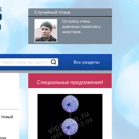
к
Случайный отзыв
9
Остались очень
9
довольны сервисом и
качеством...
Все разделы
Специальные предложения!
. Новый
ирая