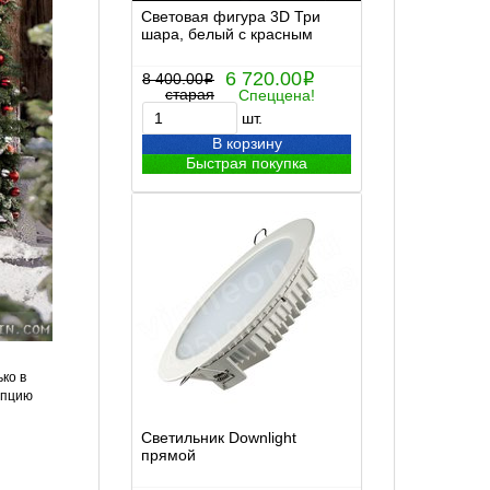
Световая фигура 3D Три
шара, белый с красным
6 720.00
8 400.00
i
i
старая
Спеццена!
шт.
В корзину
Быстрая покупка
ко в
епцию
Светильник Downlight
прямой