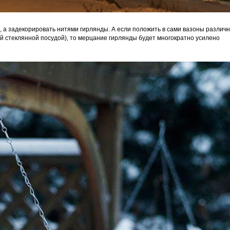
, а задекорировать нитями гирлянды. А если положить в сами вазоны различ
 стеклянной посудой), то мерцание гирлянды будет многократно усилено