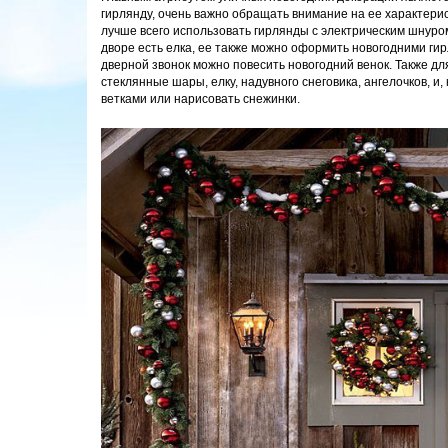
гирлянду, очень важно обращать внимание на ее характери
лучше всего использовать гирлянды с электрическим шнуром
дворе есть елка, ее также можно оформить новогодними ги
дверной звонок можно повесить новогодний венок. Также д
стеклянные шары, елку, надувного снеговика, ангелочков, 
ветками или нарисовать снежинки.