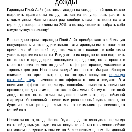
дождь!
Гирлянды Плей Лайт (световые дожди) на сегодняшний день можно
встретить практически всюду, так как их популярность растет с
каждым днем. Наш магазин рад сообщить вам, что цены на эти
гирлянды теперь снижены на 20%, а потому спешите выбрать себе
самую лучшую гирлянду!
В последнее время гирлянды Плей Лайт приобретают все большую
популярность, и это неудивительно – эти гирлянды имеют настолько
оригинальный внешний вид, что мало кто находит в себе силы
устоять против их красоты. Ввиду этого их нередко можно встретить
не только в преддверии новогодних праздников, но и просто в
качестве ярких элементов дизайна кафе, ресторанов, магазинов и
торговых центров. Наверняка каждый из нас хотя бы раз обращал
внимание на яркие витрины, на которых красуется
гирлянда
световой дождь
– именно этого эффекта от них и ожидают. Эти
поистине эффектные гирлянды способны привлекать внимание
прохожих, не давая им просто так пройти мимо. К тому же, световой
дождь может стать отличным дополнением интерьера обычной
квартиры. Утопленный в нише или развешенный вдоль стены, он
будет исполнять роль дополнительного светильника, рассеивающего
мягкий свет.
Несмотря на то, что до Нового Года еще достаточно долго, гирлянда
световой дождь уже ждет своих покупателей, так как именно сейчас
мы можем предложить вам ее по более низким ценам. На данный