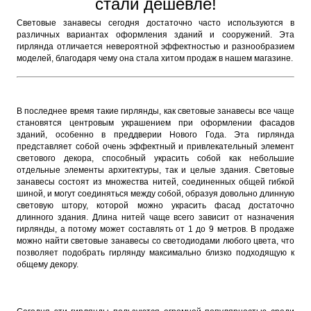
стали дешевле!
Световые занавесы сегодня достаточно часто используются в
различных вариантах оформления зданий и сооружений. Эта
гирлянда отличается невероятной эффектностью и разнообразием
моделей, благодаря чему она стала хитом продаж в нашем магазине.
В последнее время такие гирлянды, как световые занавесы все чаще
становятся центровым украшением при оформлении фасадов
зданий, особенно в преддверии Нового Года. Эта гирлянда
представляет собой очень эффектный и привлекательный элемент
светового декора, способный украсить собой как небольшие
отдельные элементы архитектуры, так и целые здания. Световые
занавесы состоят из множества нитей, соединенных общей гибкой
шиной, и могут соединяться между собой, образуя довольно длинную
световую штору, которой можно украсить фасад достаточно
длинного здания. Длина нитей чаще всего зависит от назначения
гирлянды, а потому может составлять от 1 до 9 метров. В продаже
можно найти световые занавесы со светодиодами любого цвета, что
позволяет подобрать гирлянду максимально близко подходящую к
общему декору.