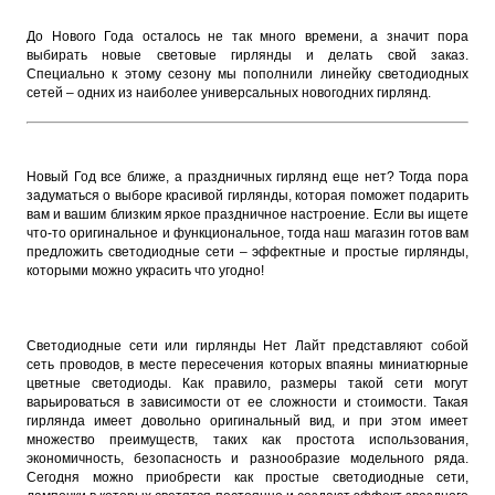
До Нового Года осталось не так много времени, а значит пора
выбирать новые световые гирлянды и делать свой заказ.
Специально к этому сезону мы пополнили линейку светодиодных
сетей – одних из наиболее универсальных новогодних гирлянд.
Новый Год все ближе, а праздничных гирлянд еще нет? Тогда пора
задуматься о выборе красивой гирлянды, которая поможет подарить
вам и вашим близким яркое праздничное настроение. Если вы ищете
что-то оригинальное и функциональное, тогда наш магазин готов вам
предложить светодиодные сети – эффектные и простые гирлянды,
которыми можно украсить что угодно!
Светодиодные сети или гирлянды Нет Лайт представляют собой
сеть проводов, в месте пересечения которых впаяны миниатюрные
цветные светодиоды. Как правило, размеры такой сети могут
варьироваться в зависимости от ее сложности и стоимости. Такая
гирлянда имеет довольно оригинальный вид, и при этом имеет
множество преимуществ, таких как простота использования,
экономичность, безопасность и разнообразие модельного ряда.
Сегодня можно приобрести как простые светодиодные сети,