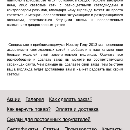
лампочки в которых светятся постоянно и создают эффект звездного
неба, либо световые сети с разноцветными светодиодами и
контроллером режимов, благодаря чему гирлянда может не просто
светиться, а мерцать попеременно затухающими и разгорающимися
огоньками, переливаться бегущими огнями и попеременным
включением диодов разных цветов.
Специально к приближающемуся Новому Году 2013 мы пополнили
ассортимент светодиодных сетей и добавили в наш каталог еще
больше моделей этой замечательной гирлянды. Оценить все
разнообразие и сделать заказ вы можете на соответствующих
страницах сайта. Чем раньше вы сделаете свой заказ, тем быстрее
ваша гирлянда будет доставлена вам и начнет радовать вас своим
светом!
Акции
Галерея
Как сделать заказ?
Как вернуть товар?
Оплата и доставка
Скидки для постоянных покупателей
Сертификаты
Статьи
Производство
Контакты