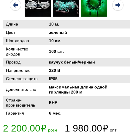
Длина
10 м.
Цвет
зеленый
Шаг диодов
10 см.
Количество
100 шт.
диодов
Провод
каучук белый/черный
Напряжение
220 В
Степень защиты
IP65
максимальная длина одной
Дополнительно
гирлянды 200 м
Страна-
КНР
производитель
Гарантия
6 мес.
2 200.00
1 980.00
i
i
розн
опт