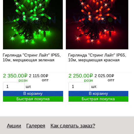
Гирлянда "Стринг Лайт" IP65,
Гирлянда "Стринг Лайт" IP65,
10м, мерцающая зеленая
10м, мерцающая красная
2 350.00
2 250.00
i
2 115.00
i
2 025.00
i
i
опт
опт
розн
розн
шт.
шт.
В корзину
В корзину
Быстрая покупка
Быстрая покупка
Акции
Галерея
Как сделать заказ?