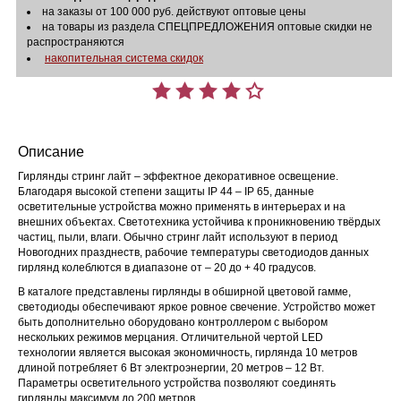
на заказы от 100 000 руб. действуют оптовые цены
на товары из раздела СПЕЦПРЕДЛОЖЕНИЯ оптовые скидки не
распространяются
накопительная система скидок
Описание
Гирлянды стринг лайт – эффектное декоративное освещение.
Благодаря высокой степени защиты IP 44 – IP 65, данные
осветительные устройства можно применять в интерьерах и на
внешних объектах. Светотехника устойчива к проникновению твёрдых
частиц, пыли, влаги. Обычно стринг лайт используют в период
Новогодних празднеств, рабочие температуры светодиодов данных
гирлянд колеблются в диапазоне от – 20 до + 40 градусов.
В каталоге представлены гирлянды в обширной цветовой гамме,
светодиоды обеспечивают яркое ровное свечение. Устройство может
быть дополнительно оборудовано контроллером с выбором
нескольких режимов мерцания. Отличительной чертой LED
технологии является высокая экономичность, гирлянда 10 метров
длиной потребляет 6 Вт электроэнергии, 20 метров – 12 Вт.
Параметры осветительного устройства позволяют соединять
гирлянды максимум до 200 метров.