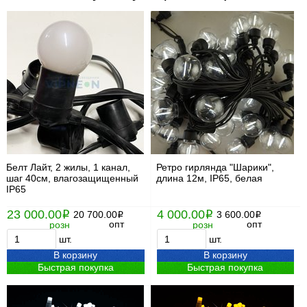
Белт Лайт, 2 жилы, 1 канал,
Ретро гирлянда "Шарики",
шаг 40см, влагозащищенный
длина 12м, IP65, белая
IP65
23 000.00
4 000.00
i
20 700.00
i
3 600.00
i
i
опт
опт
розн
розн
шт.
шт.
В корзину
В корзину
Быстрая покупка
Быстрая покупка