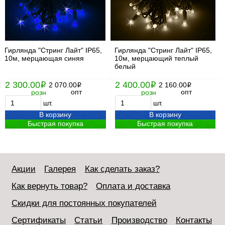
Гирлянда "Стринг Лайт" IP65,
Гирлянда "Стринг Лайт" IP65,
10м, мерцающая синяя
10м, мерцающий теплый
белый
2 300.00
2 400.00
i
2 070.00
i
2 160.00
i
i
опт
опт
розн
розн
шт.
шт.
В корзину
В корзину
Быстрая покупка
Быстрая покупка
Акции
Галерея
Как сделать заказ?
Как вернуть товар?
Оплата и доставка
Скидки для постоянных покупателей
Сертификаты
Статьи
Производство
Контакты