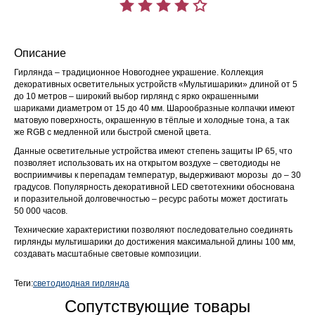
Описание
Гирлянда – традиционное Новогоднее украшение. Коллекция
декоративных осветительных устройств «Мультишарики» длиной от 5
до 10 метров – широкий выбор гирлянд с ярко окрашенными
шариками диаметром от 15 до 40 мм. Шарообразные колпачки имеют
матовую поверхность, окрашенную в тёплые и холодные тона, а так
же RGB с медленной или быстрой сменой цвета.
Данные осветительные устройства имеют степень защиты IP 65, что
позволяет использовать их на открытом воздухе – светодиоды не
восприимчивы к перепадам температур, выдерживают морозы до – 30
градусов. Популярность декоративной LED светотехники обоснована
и поразительной долговечностью – ресурс работы может достигать
50 000 часов.
Технические характеристики позволяют последовательно соединять
гирлянды мультишарики до достижения максимальной длины 100 мм,
создавать масштабные световые композиции.
Теги:
светодиодная гирлянда
Сопутствующие товары