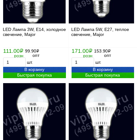
LED Лампа 3W, Е14, холодное
LED Лампа 5W, Е27, теплое
свечение, Major
свечение, Major
111.00
171.00
i
99.90
i
153.90
i
i
опт
опт
розн
розн
шт.
шт.
В корзину
В корзину
Быстрая покупка
Быстрая покупка