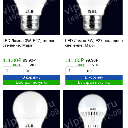
LED Лампа 3W, Е27, теплое
LED Лампа 3W, Е27, холодное
свечение, Major
свечение, Major
111.00
111.00
i
99.90
i
99.90
i
i
опт
опт
розн
розн
шт.
шт.
В корзину
В корзину
Быстрая покупка
Быстрая покупка