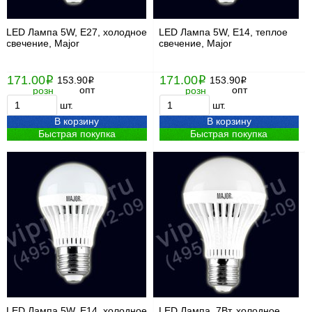
LED Лампа 5W, Е27, холодное
LED Лампа 5W, Е14, теплое
свечение, Major
свечение, Major
171.00
171.00
i
153.90
i
153.90
i
i
опт
опт
розн
розн
шт.
шт.
В корзину
В корзину
Быстрая покупка
Быстрая покупка
LED Лампа 5W, Е14, холодное
LED Лампа, 7Вт, холодное