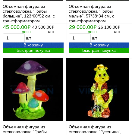
Объемная фигура из
Объемная фигура из
стекловолокна "Грибы
стекловолокна "Грибы
большие", 123*60*52 см, с
малые", 57*38*34 см, с
трансформатором
трансформатором
45 000.00
29 000.00
i
40 500.00
i
26 100.00
i
i
опт
опт
розн
розн
шт.
шт.
В корзину
В корзину
Быстрая покупка
Быстрая покупка
Объемная фигура из
Объемная фигура из
стекловолокна "Грибы
стекловолокна "Гусеница",