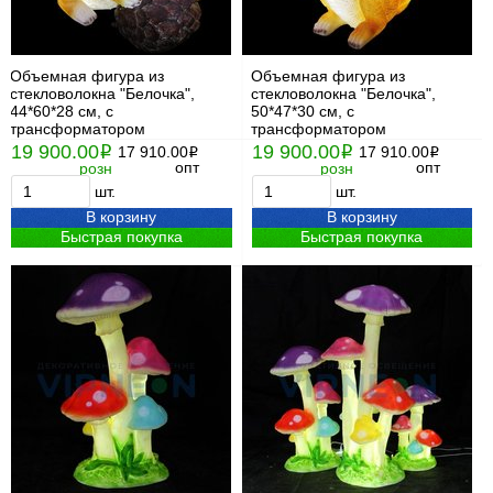
Объемная фигура из
Объемная фигура из
стекловолокна "Белочка",
стекловолокна "Белочка",
44*60*28 см, с
50*47*30 см, с
трансформатором
трансформатором
19 900.00
19 900.00
i
17 910.00
i
17 910.00
i
i
опт
опт
розн
розн
шт.
шт.
В корзину
В корзину
Быстрая покупка
Быстрая покупка