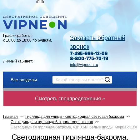
График работы:
Заказать обратный
с 10:00 до 18:00 по будням.
звонок
7-495-966-12-09
8-800-775-70-19
Личный кабинет:
info@vipneon.ru
Все разделы
Смотреть спецпредложения »
Главная
Гирлянда для улицы - светодиодная световая бахрома
Светодиодная гирлянда бахрома мерцающая
Светодиодная гирлянда-бахрома, 4.8*0.6м, белые диоды, мерцающая
Светодиодная гирлянда-бахрома,