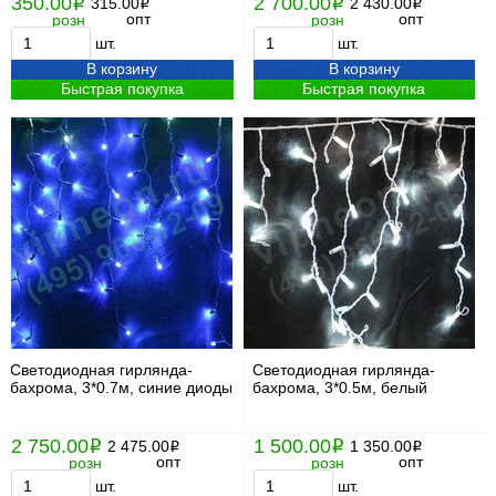
350.00
2 700.00
i
315.00
i
2 430.00
i
i
опт
опт
розн
розн
шт.
шт.
В корзину
В корзину
Быстрая покупка
Быстрая покупка
Светодиодная гирлянда-
Светодиодная гирлянда-
бахрома, 3*0.7м, синие диоды
бахрома, 3*0.5м, белый
2 750.00
1 500.00
i
2 475.00
i
1 350.00
i
i
опт
опт
розн
розн
шт.
шт.