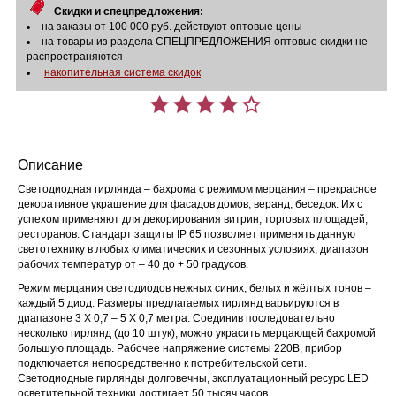
Скидки и спецпредложения:
на заказы от 100 000 руб. действуют оптовые цены
на товары из раздела СПЕЦПРЕДЛОЖЕНИЯ оптовые скидки не
распространяются
накопительная система скидок
Описание
Светодиодная гирлянда – бахрома с режимом мерцания – прекрасное
декоративное украшение для фасадов домов, веранд, беседок. Их с
успехом применяют для декорирования витрин, торговых площадей,
ресторанов. Стандарт защиты IP 65 позволяет применять данную
светотехнику в любых климатических и сезонных условиях, диапазон
рабочих температур от – 40 до + 50 градусов.
Режим мерцания светодиодов нежных синих, белых и жёлтых тонов –
каждый 5 диод. Размеры предлагаемых гирлянд варьируются в
диапазоне 3 Х 0,7 – 5 Х 0,7 метра. Соединив последовательно
несколько гирлянд (до 10 штук), можно украсить мерцающей бахромой
большую площадь. Рабочее напряжение системы 220В, прибор
подключается непосредственно к потребительской сети.
Светодиодные гирлянды долговечны, эксплуатационный ресурс LED
осветительной техники достигает 50 тысяч часов.