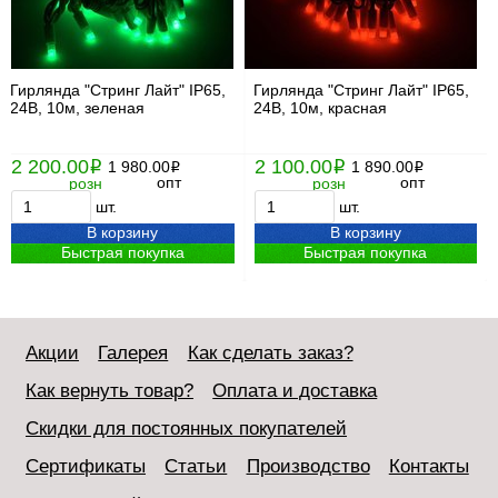
Гирлянда "Стринг Лайт" IP65,
Гирлянда "Стринг Лайт" IP65,
24В, 10м, зеленая
24В, 10м, красная
2 200.00
2 100.00
i
1 980.00
i
1 890.00
i
i
опт
опт
розн
розн
шт.
шт.
В корзину
В корзину
Быстрая покупка
Быстрая покупка
Акции
Галерея
Как сделать заказ?
Как вернуть товар?
Оплата и доставка
Скидки для постоянных покупателей
Сертификаты
Статьи
Производство
Контакты