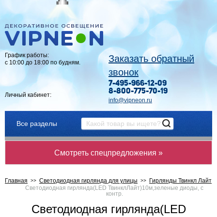
График работы:
Заказать обратный
с 10:00 до 18:00 по будням.
звонок
7-495-966-12-09
8-800-775-70-19
Личный кабинет:
info@vipneon.ru
Все разделы
Смотреть спецпредложения »
Главная
Светодиодная гирлянда для улицы
Гирлянды Твинкл Лайт
Светодиодная гирлянда(LED ТвинклЛайт)10м,зеленые диоды, с
контр.
Светодиодная гирлянда(LED