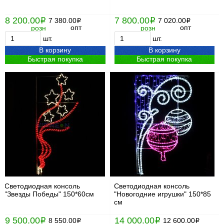
8 200.00
7 800.00
i
7 380.00
i
7 020.00
i
i
опт
опт
розн
розн
шт.
шт.
В корзину
В корзину
Быстрая покупка
Быстрая покупка
Светодиодная консоль
Светодиодная консоль
"Звезды Победы" 150*60см
"Новогодние игрушки" 150*85
см
9 500.00
14 000.00
i
8 550.00
i
12 600.00
i
i