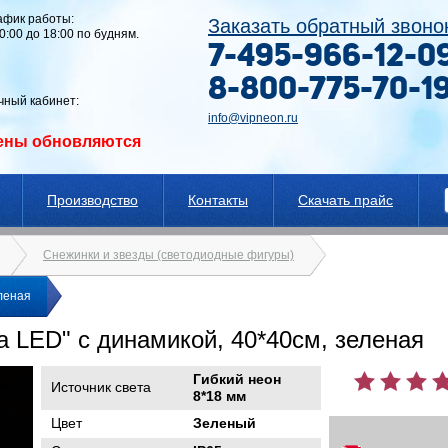
афик работы:
Заказать обратный звоно
10:00 до 18:00 по будням.
7-495-966-12-0
8-800-775-70-1
чный кабинет:
info@vipneon.ru
ены обновляются
Производство
Контакты
Скачать прайс
Снежинки и звезды (светодиодные фигуры)
леная
 LED" с динамикой, 40*40см, зеленая
Гибкий неон
Источник света
8*18 мм
Цвет
Зеленый