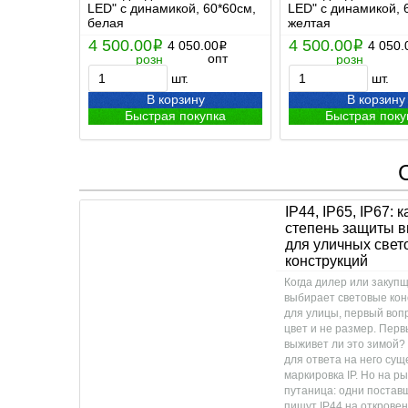
LED" с динамикой, 60*60см,
LED" с динамикой, 
белая
желтая
4 500.00
4 500.00
i
4 050.00
i
4 050.
i
опт
розн
розн
шт.
шт.
В корзину
В корзину
Быстрая покупка
Быстрая поку
IP44, IP65, IP67: 
степень защиты 
для уличных свет
конструкций
Когда дилер или закуп
выбирает световые кон
для улицы, первый воп
цвет и не размер. Перв
выживет ли это зимой?
для ответа на него сущ
маркировка IP. Но на р
путаница: одни постав
пишут IP44 на открове