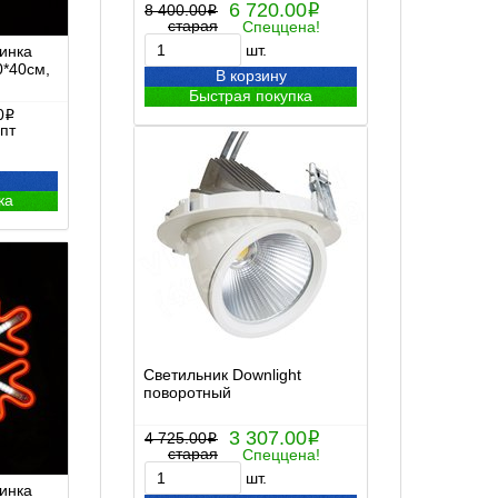
6 720.00
8 400.00
i
i
старая
Спеццена!
шт.
инка
0*40см,
В корзину
Быстрая покупка
0
i
пт
ка
Светильник Downlight
поворотный
3 307.00
4 725.00
i
i
старая
Спеццена!
шт.
инка