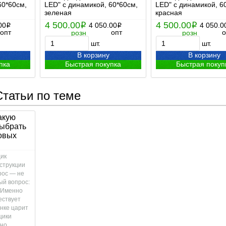
60*60см,
LED" с динамикой, 60*60см,
LED" с динамикой, 6
зеленая
красная
4 500.00
4 500.00
00
i
4 050.00
i
4 050.0
i
i
опт
опт
о
розн
розн
шт.
шт.
В корзину
В корзину
пка
Быстрая покупка
Быстрая покуп
Статьи по теме
какую
выбрать
овых
щик
струкции
рос — не
ый вопрос:
 Именно
ествует
ынке царит
щики
нно