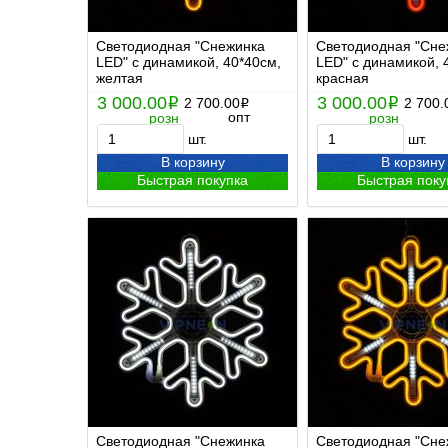
Светодиодная "Снежинка
Светодиодная "Сне
LED" с динамикой, 40*40см,
LED" с динамикой, 
желтая
красная
3 000.00
3 000.00
i
2 700.00
i
2 700.
i
опт
розн
розн
шт.
шт.
В корзину
В корзину
Быстрая покупка
Быстрая поку
Светодиодная "Снежинка
Светодиодная "Сне