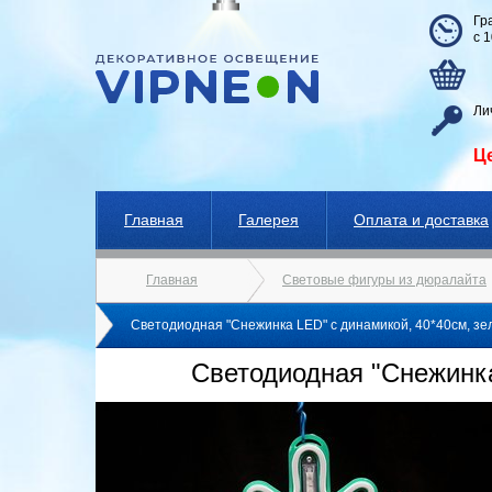
Гр
с 
Ли
Ц
Главная
Галерея
Оплата и доставка
Главная
Световые фигуры из дюралайта
Светодиодная "Снежинка LED" с динамикой, 40*40см, зе
Светодиодная "Снежинка