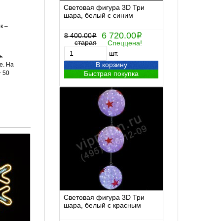
Световая фигура 3D Три
шара, белый с синим
к –
6 720.00
8 400.00
i
i
старая
Спеццена!
шт.
ь
В корзину
е. На
+ 50
Быстрая покупка
Световая фигура 3D Три
шара, белый с красным