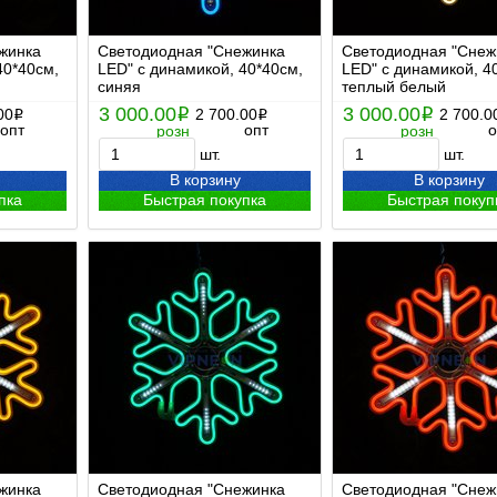
жинка
Светодиодная "Снежинка
Светодиодная "Снеж
40*40см,
LED" с динамикой, 40*40см,
LED" с динамикой, 4
синяя
теплый белый
3 000.00
3 000.00
00
i
2 700.00
i
2 700.0
i
i
опт
опт
о
розн
розн
шт.
шт.
В корзину
В корзину
пка
Быстрая покупка
Быстрая покуп
жинка
Светодиодная "Снежинка
Светодиодная "Снеж