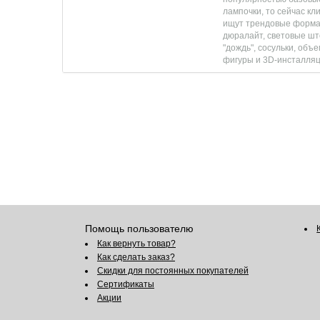
лампочки, то сейчас кл
ищут трендовые форма
дюралайт, световые шт
"дождь", сосульки, объ
фигуры и 3D-инсталляц
Помощь пользователю
Как вернуть товар?
Как сделать заказ?
Скидки для постоянных покупателей
Сертификаты
Акции