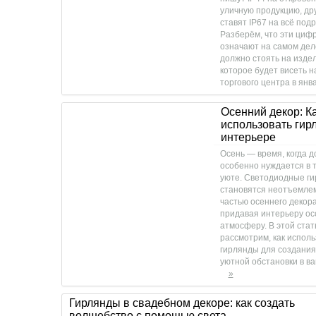
уличную продукцию, др
ставят IP67 на всё подр
Разберём, что эти циф
означают на самом дел
должно стоять на издел
которое будет висеть 
торгового центра в янв
Осенний декор: К
использовать гир
интерьере
Осень — время, когда д
особенно нуждается в 
уюте. Светодиодные г
становятся неотъемле
частью осеннего декора
придавая интерьеру о
атмосферу. В этой стат
рассмотрим, как исполь
гирлянды для создания
уютной обстановки в в
»
Гирлянды в свадебном декоре: как создать
волшебство с помощью света