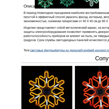
Описание
В период Новогодних праздников наиболее востребованным
простой и эффектный способ украсить фасад, интерьер, ви
экономичностью, снежинки габаритами от 40 Х 40 см до 90 Х 
Изделие представляет собой металлический каркас, на кот
защиты электрооборудования позволяет применять декоратив
работоспособность приборов не влияют ни пыль, ни твёрдые 
градусов. Срок службы светодиодных панелей исчисляется д
Теги:
световые фигуры
фигуры из дюралайта
гибкий неон
led n
Сопу