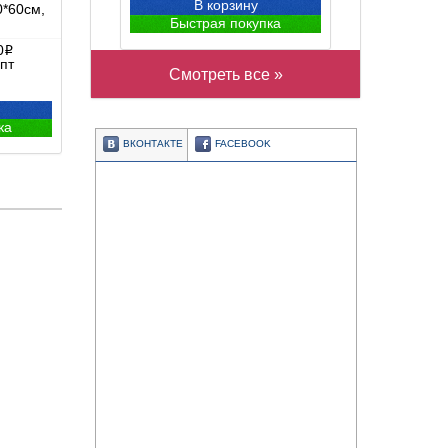
В корзину
0*60см,
Быстрая покупка
0
i
пт
Смотреть все »
ка
ВКОНТАКТЕ
FACEBOOK