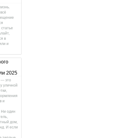
жизнь.
 всё
свещение
ся
 статье
лайт,
ся в
или и
вого
ли 2025
 — это
у уличной
тки,
формления
в и
 Ни один
тель,
стный дом,
нд. И если
е теплые