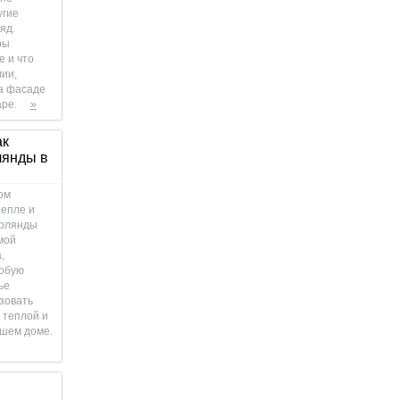
угие
яд.
ры
е и что
ии,
на фасаде
аре.
»
ак
лянды в
ом
тепле и
ирлянды
мой
,
собую
ье
зовать
 теплой и
ашем доме.