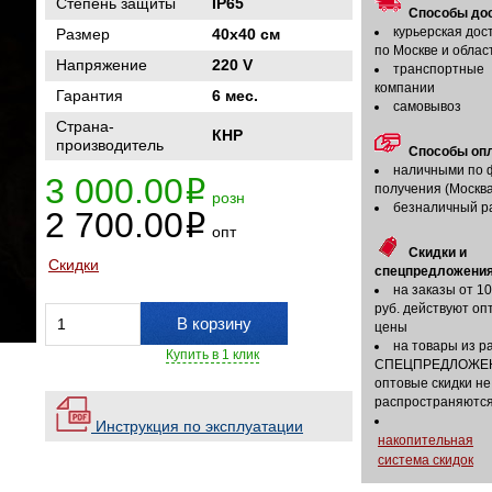
Степень защиты
IP65
Способы дос
курьерская дос
Размер
40х40 см
по Москве и облас
Напряжение
220 V
транспортные
компании
Гарантия
6 мес.
самовывоз
Страна-
КНР
производитель
Способы оп
наличными по 
3 000.00
i
получения (Москва
розн
безналичный р
2 700.00
i
опт
Скидки и
Скидки
спецпредложения
на заказы от 1
руб. действуют оп
В корзину
цены
на товары из р
Купить в 1 клик
СПЕЦПРЕДЛОЖЕ
оптовые скидки не
распространяютс
Инструкция по эксплуатации
накопительная
система скидок