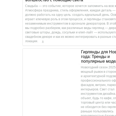
Свадьба — это событие, которое хочется запомнить на всю 
Атмосфера праздника, стиль оформления, каждая деталь —
должно работать на одну цель: создать идеальный день. О
играет ключевую роль в этом процессе, и гирлянды становят
незаменимым инструментом в арсенале декораторов. В этой
мы подробно разберем, как различные виды гирлянд — дюра
световые шторы, дождь, сосульки и клип-лайт — используют
свадебном декоре и как их можно интегрировать в разные ст
локации.
»
Гирлянды для Но
года: Тренды и
популярные моде
Новогодний сезон 2025
мощный рывок в сторон
и архитектурной подсве
профессионального о
фасадов, витрин, парко
интерьеров. Свет стал
инструментом дизайна.
объект, будь то кафе, о
торговый центр или ча
не обходится без гирля
раньше пользовались
популярностью базовы