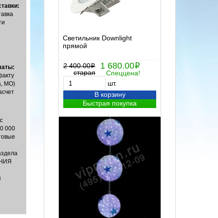
тавки:
тавка
ти
Светильник Downlight
прямой
1 680.00
2 400.00
i
i
латы:
старая
Спеццена!
факту
шт.
, МО)
асчет
В корзину
Быстрая покупка
:
00 000
товые
аздела
НИЯ
я