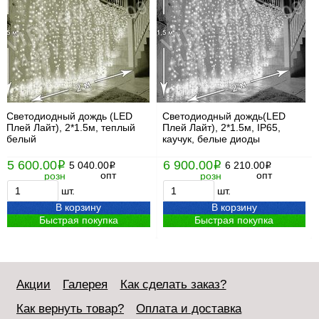
Светодиодный дождь (LED
Светодиодный дождь(LED
Плей Лайт), 2*1.5м, теплый
Плей Лайт), 2*1.5м, IP65,
белый
каучук, белые диоды
5 600.00
6 900.00
i
5 040.00
i
6 210.00
i
i
опт
опт
розн
розн
шт.
шт.
В корзину
В корзину
Быстрая покупка
Быстрая покупка
Акции
Галерея
Как сделать заказ?
Как вернуть товар?
Оплата и доставка