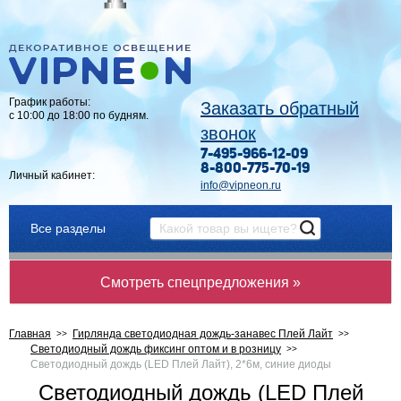
График работы:
Заказать обратный
с 10:00 до 18:00 по будням.
звонок
7-495-966-12-09
8-800-775-70-19
Личный кабинет:
info@vipneon.ru
Все разделы
Смотреть спецпредложения »
Главная
Гирлянда светодиодная дождь-занавес Плей Лайт
Светодиодный дождь фиксинг оптом и в розницу
Светодиодный дождь (LED Плей Лайт), 2*6м, синие диоды
Светодиодный дождь (LED Плей