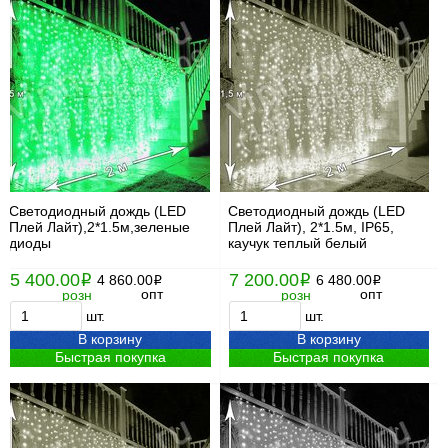
Светодиодный дождь (LED
Светодиодный дождь (LED
Плей Лайт),2*1.5м,зеленые
Плей Лайт), 2*1.5м, IP65,
диоды
каучук теплый белый
5 400.00
7 200.00
i
4 860.00
i
6 480.00
i
i
опт
опт
розн
розн
шт.
шт.
В корзину
В корзину
Быстрая покупка
Быстрая покупка