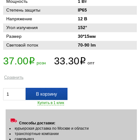
Мощность
1 Вт
Степень защиты
IP65
Напряжение
12 В
Угол излучения
152°
Размер
30*15мм
Световой поток
70-90 lm
37.00
33.30
i
i
розн
опт
Сравнить
В корзину
Купить в 1 клик
Способы доставки:
курьерская доставка по Москве и области
транспортные компании
самовывоз