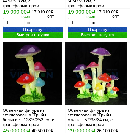
44*60*28 см, с
50*47*30 см, с
трансформатором
трансформатором
19 900.00
19 900.00
i
17 910.00
i
17 910.00
i
i
опт
опт
розн
розн
шт.
шт.
В корзину
В корзину
Быстрая покупка
Быстрая покупка
Объемная фигура из
Объемная фигура из
стекловолокна "Грибы
стекловолокна "Грибы
большие", 123*60*52 см, с
малые", 57*38*34 см, с
трансформатором
трансформатором
45 000.00
29 000.00
i
40 500.00
i
26 100.00
i
i