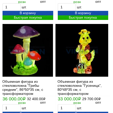
опт
опт
розн
розн
шт.
шт.
В корзину
В корзину
Быстрая покупка
Быстрая покупка
Объемная фигура из
Объемная фигура из
стекловолокна "Грибы
стекловолокна "Гусеница",
средние", 86*50*35 см, с
80*48*35 см, с
трансформатором
трансформатором
36 000.00
33 000.00
i
32 400.00
i
29 700.00
i
i
опт
опт
розн
розн
шт.
шт.