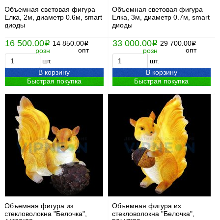
Объемная световая фигура
Объемная световая фигура
Елка, 2м, диаметр 0.6м, smart
Елка, 3м, диаметр 0.7м, smart
диоды
диоды
16 500.00
33 000.00
i
14 850.00
i
29 700.00
i
i
опт
опт
розн
розн
шт.
шт.
В корзину
В корзину
Быстрая покупка
Быстрая покупка
Объемная фигура из
Объемная фигура из
стекловолокна "Белочка",
стекловолокна "Белочка",