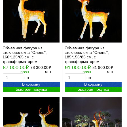
Объемная фигура из
Объемная фигура из
стекловолокна "Олень",
стекловолокна "Олень",
160*125*65 см, с
185*156*85 см, с
трансформатором
трансформатором
87 000.00
91 000.00
i
78 300.00
i
81 900.00
i
i
опт
опт
розн
розн
шт.
шт.
В корзину
В корзину
Быстрая покупка
Быстрая покупка