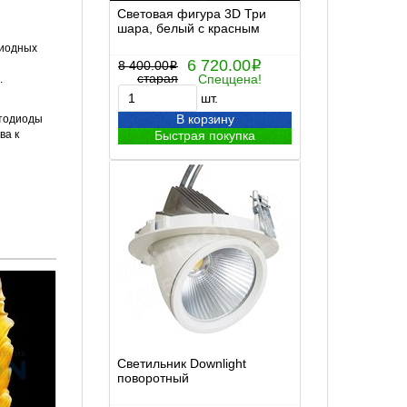
Световая фигура 3D Три
шара, белый с красным
диодных
6 720.00
8 400.00
i
i
старая
Спеццена!
.
шт.
В корзину
етодиоды
ва к
Быстрая покупка
Светильник Downlight
поворотный