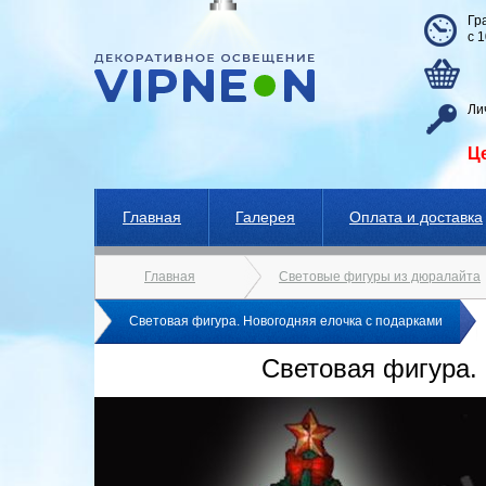
Гр
с 
Ли
Ц
Главная
Галерея
Оплата и доставка
Главная
Световые фигуры из дюралайта
Световая фигура. Новогодняя елочка с подарками
Световая фигура.