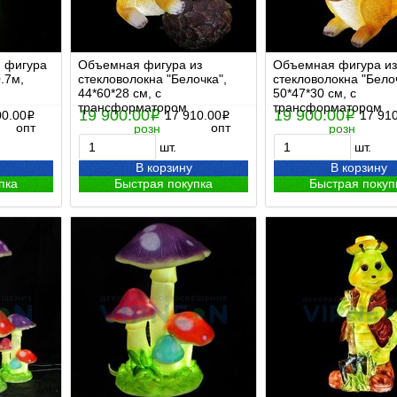
 фигура
Объемная фигура из
Объемная фигура из
.7м,
стекловолокна "Белочка",
стекловолокна "Белоч
44*60*28 см, с
50*47*30 см, с
трансформатором
трансформатором
19 900.00
19 900.00
00.00
i
17 910.00
i
17 91
i
i
опт
опт
розн
розн
шт.
шт.
В корзину
В корзину
пка
Быстрая покупка
Быстрая покуп