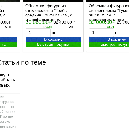
из
Объемная фигура из
Объемная фигура из
бы
стекловолокна "Грибы
стекловолокна "Гусен
, с
средние", 86*50*35 см, с
80*48*35 см, с
трансформатором
трансформатором
36 000.00
33 000.00
00.00
i
32 400.00
i
29 70
i
i
опт
опт
розн
розн
шт.
шт.
В корзину
В корзину
пка
Быстрая покупка
Быстрая покуп
Статьи по теме
какую
выбрать
овых
щик
струкции
рос — не
ый вопрос:
 Именно
ествует
ынке царит