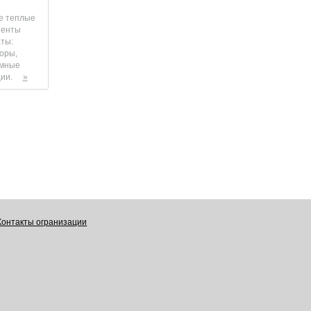
е теплые
иенты
ты:
оры,
емные
ии.
»
Контакты огранизации