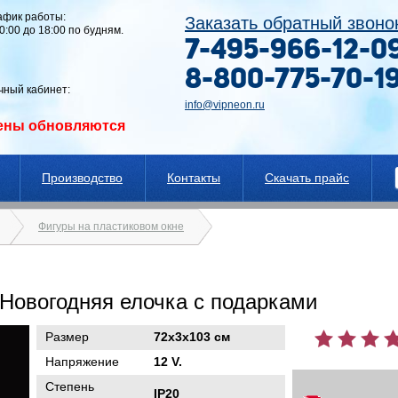
афик работы:
Заказать обратный звоно
10:00 до 18:00 по будням.
7-495-966-12-0
8-800-775-70-1
чный кабинет:
info@vipneon.ru
ены обновляются
Производство
Контакты
Скачать прайс
Фигуры на пластиковом окне
 Новогодняя елочка с подарками
Размер
72х3х103 см
Напряжение
12 V.
Степень
IP20