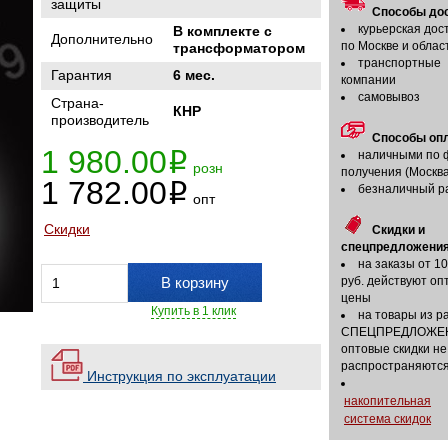
защиты
Способы дос
курьерская дос
В комплекте с
Дополнительно
по Москве и облас
трансформатором
транспортные
Гарантия
6 мес.
компании
самовывоз
Страна-
КНР
производитель
Способы оп
1 980.00
наличными по 
i
розн
получения (Москва
1 782.00
i
безналичный р
опт
Скидки
Скидки и
спецпредложения
на заказы от 1
В корзину
руб. действуют оп
цены
Купить в 1 клик
на товары из р
СПЕЦПРЕДЛОЖЕ
оптовые скидки не
распространяютс
Инструкция по эксплуатации
накопительная
система скидок