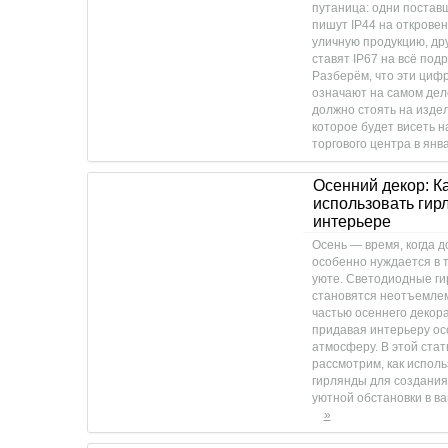
путаница: одни постав
пишут IP44 на открове
уличную продукцию, др
ставят IP67 на всё подр
Разберём, что эти циф
означают на самом дел
должно стоять на издел
которое будет висеть 
торгового центра в янв
Осенний декор: К
использовать гир
интерьере
Осень — время, когда д
особенно нуждается в 
уюте. Светодиодные г
становятся неотъемле
частью осеннего декора
придавая интерьеру о
атмосферу. В этой стат
рассмотрим, как исполь
гирлянды для создания
уютной обстановки в в
»