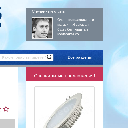
к
Случайный отзыв
9
Очень понравился этот
9
магазин. Я заказал
бухту белт-лайта в
комплекте со...
Все разделы
Специальные предложения!