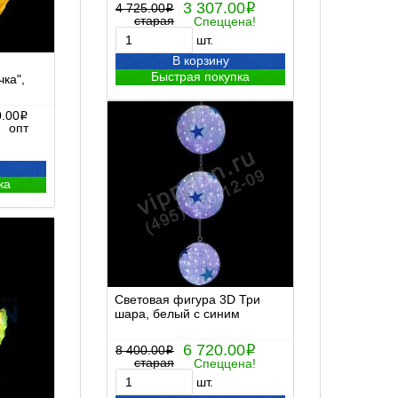
3 307.00
4 725.00
i
i
старая
Спеццена!
шт.
В корзину
Быстрая покупка
ка",
0.00
i
опт
ка
Световая фигура 3D Три
шара, белый с синим
6 720.00
8 400.00
i
i
старая
Спеццена!
шт.