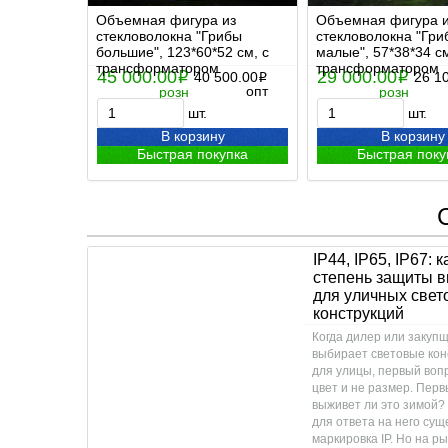
Объемная фигура из
Объемная фигура 
стекловолокна "Грибы
стекловолокна "Гри
большие", 123*60*52 см, с
малые", 57*38*34 см
трансформатором
трансформатором
45 000.00
29 000.00
i
40 500.00
i
26 1
i
опт
розн
розн
шт.
шт.
В корзину
В корзину
Быстрая покупка
Быстрая поку
IP44, IP65, IP67: 
степень защиты 
для уличных свет
конструкций
Когда дилер или закуп
выбирает световые кон
для улицы, первый воп
цвет и не размер. Перв
выживет ли это зимой?
для ответа на него сущ
маркировка IP. Но на р