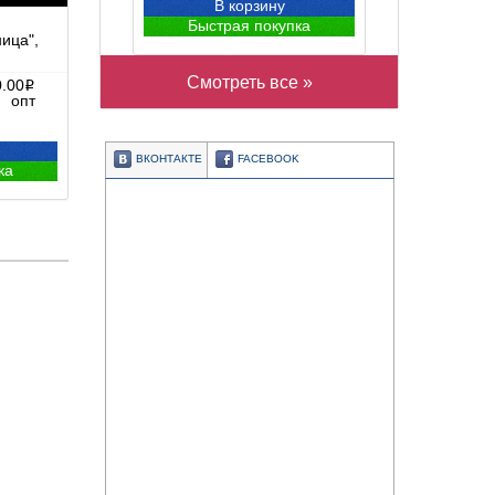
В корзину
Быстрая покупка
ица",
Смотреть все »
0.00
i
опт
ВКОНТАКТЕ
FACEBOOK
ка