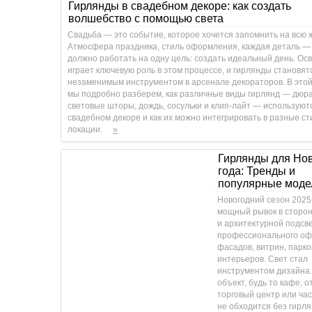
Гирлянды в свадебном декоре: как создать
волшебство с помощью света
Свадьба — это событие, которое хочется запомнить на всю 
Атмосфера праздника, стиль оформления, каждая деталь —
должно работать на одну цель: создать идеальный день. О
играет ключевую роль в этом процессе, и гирлянды становят
незаменимым инструментом в арсенале декораторов. В этой
мы подробно разберем, как различные виды гирлянд — дюра
световые шторы, дождь, сосульки и клип-лайт — используют
свадебном декоре и как их можно интегрировать в разные ст
локации.
»
Гирлянды для Но
года: Тренды и
популярные моде
Новогодний сезон 2025
мощный рывок в сторон
и архитектурной подсве
профессионального о
фасадов, витрин, парко
интерьеров. Свет стал
инструментом дизайна.
объект, будь то кафе, о
торговый центр или ча
не обходится без гирля