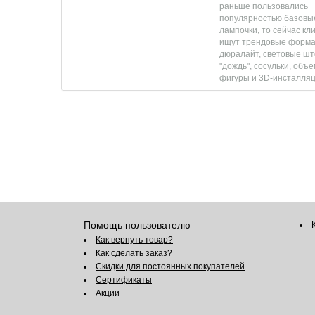
раньше пользовались
популярностью базовы
лампочки, то сейчас кл
ищут трендовые форма
дюралайт, световые шт
"дождь", сосульки, объ
фигуры и 3D-инсталляц
Помощь пользователю
Как вернуть товар?
Как сделать заказ?
Скидки для постоянных покупателей
Сертификаты
Акции