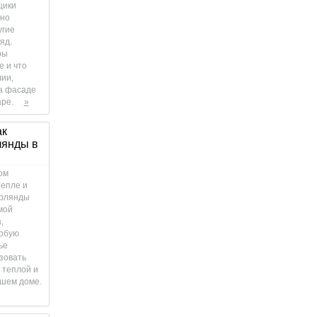
щики
нно
угие
яд.
ры
е и что
ии,
на фасаде
аре.
»
ак
лянды в
ом
тепле и
ирлянды
мой
,
собую
ье
зовать
 теплой и
ашем доме.