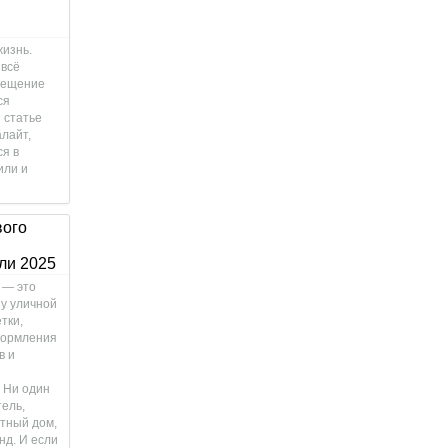
жизнь.
 всё
свещение
ся
 статье
лайт,
ся в
или и
вого
ли 2025
 — это
у уличной
тки,
формления
в и
 Ни один
тель,
стный дом,
нд. И если