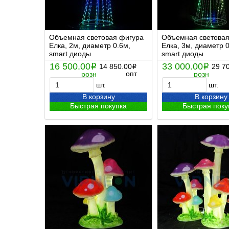
Объемная световая фигура
Объемная световая
Елка, 2м, диаметр 0.6м,
Елка, 3м, диаметр 0
smart диоды
smart диоды
16 500.00
33 000.00
i
14 850.00
i
29 7
i
опт
розн
розн
шт.
шт.
В корзину
В корзину
Быстрая покупка
Быстрая поку