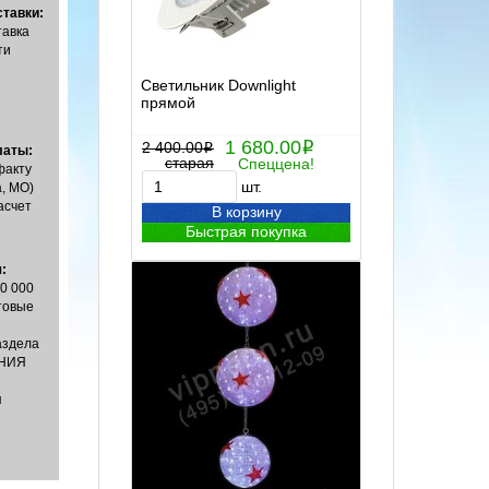
тавки:
тавка
ти
Светильник Downlight
прямой
1 680.00
2 400.00
i
i
латы:
старая
Спеццена!
факту
шт.
, МО)
асчет
В корзину
Быстрая покупка
:
00 000
товые
аздела
НИЯ
я