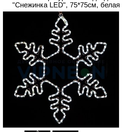
"Снежинка LED", 75*75см, белая