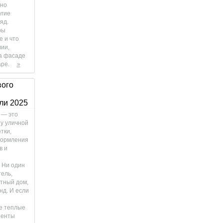
нно
угие
яд.
ры
е и что
ии,
на фасаде
аре.
»
вого
ли 2025
 — это
у уличной
тки,
формления
в и
 Ни один
тель,
стный дом,
нд. И если
е теплые
иенты