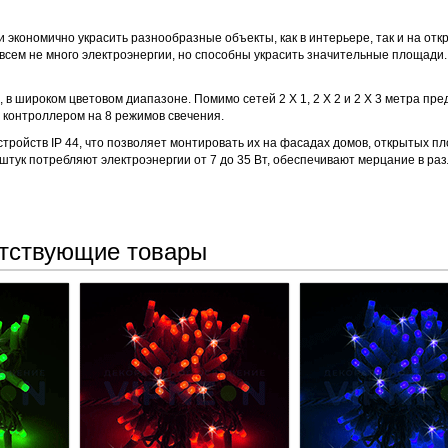
экономично украсить разнообразные объекты, как в интерьере, так и на отк
сем не много электроэнергии, но способны украсить значительные площади.
в широком цветовом диапазоне. Помимо сетей 2 Х 1, 2 Х 2 и 2 Х 3 метра пре
с контроллером на 8 режимов свечения.
ройств IP 44, что позволяет монтировать их на фасадах домов, открытых п
 штук потребляют электроэнергии от 7 до 35 Вт, обеспечивают мерцание в ра
тствующие товары