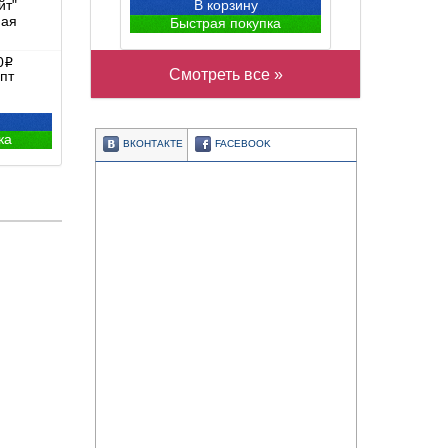
йт"
В корзину
ная
Быстрая покупка
0
i
Смотреть все »
пт
ка
ВКОНТАКТЕ
FACEBOOK