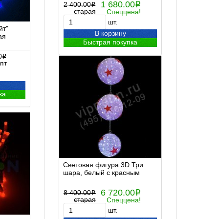
1 680.00
2 400.00
i
i
старая
Спеццена!
шт.
йт"
В корзину
ая
Быстрая покупка
0
i
пт
ка
Световая фигура 3D Три
шара, белый с красным
6 720.00
8 400.00
i
i
старая
Спеццена!
шт.