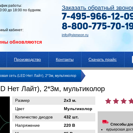
афик работы:
Заказать обратный звоно
10:00 до 18:00 по будням.
7-495-966-12-0
8-800-775-70-1
чный кабинет:
info@vipneon.ru
ены обновляются
Производство
Контакты
Скачать прайс
овая сеть (LED Нет Лайт), 2*3м, мультиколор
D Нет Лайт), 2*3м, мультиколор
Размер
2х3 м.
Цвет
Мультиколор
Количество диодов
432 шт.
Способы дос
Напряжение
220 В
курьерская дос