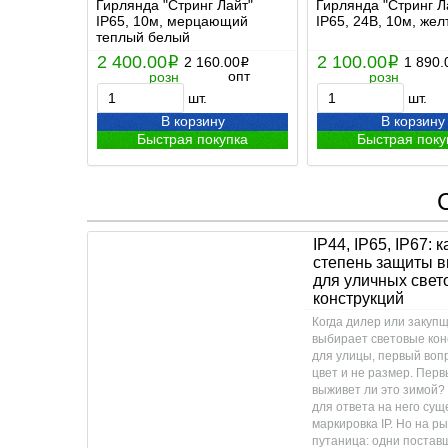
Гирлянда "Стринг Лайт"
Гирлянда "Стринг Л
IP65, 10м, мерцающий
IP65, 24В, 10м, жел
теплый белый
2 400.00
2 100.00
i
2 160.00
i
1 890.
i
опт
розн
розн
шт.
шт.
В корзину
В корзину
Быстрая покупка
Быстрая поку
IP44, IP65, IP67: 
степень защиты 
для уличных свет
конструкций
Когда дилер или закуп
выбирает световые кон
для улицы, первый воп
цвет и не размер. Перв
выживет ли это зимой?
для ответа на него сущ
маркировка IP. Но на р
путаница: одни постав