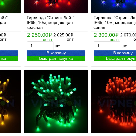
айт"
Гирлянда "Стринг Лайт"
Гирлянда "Стринг Ла
щая
IP65, 10м, мерцающая
IP65, 10м, мерцающ
красная
синяя
2 250.00
2 300.00
00
i
2 025.00
i
2 070.0
i
i
опт
опт
о
розн
розн
шт.
шт.
В корзину
В корзину
пка
Быстрая покупка
Быстрая покуп