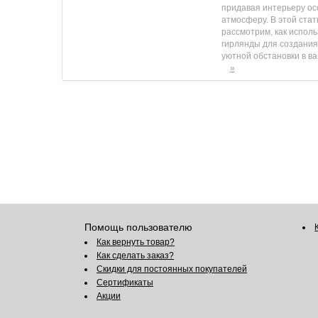
придавая интерьеру о
атмосферу. В этой стат
рассмотрим, как исполь
гирлянды для создания
уютной обстановки в в
»
Помощь пользователю
Как вернуть товар?
Как сделать заказ?
Скидки для постоянных покупателей
Сертификаты
Акции