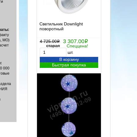
ти
Светильник Downlight
поворотный
латы:
факту
, МО)
3 307.00
4 725.00
i
i
асчет
старая
Спеццена!
шт.
В корзину
:
Быстрая покупка
00 000
товые
аздела
НИЯ
я