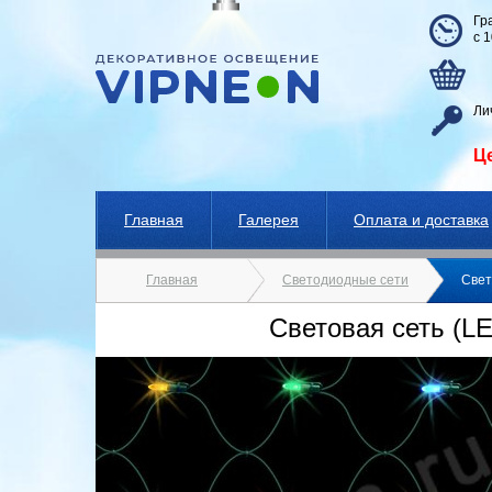
Гр
с 
Ли
Ц
Главная
Галерея
Оплата и доставка
Главная
Светодиодные сети
Свет
Световая сеть (LE