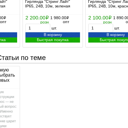
айт"
Гирлянда "Стринг Лайт"
Гирлянда "Стринг Ла
тая
IP65, 24В, 10м, зеленая
IP65, 24В, 10м, крас
2 200.00
2 100.00
00
i
1 980.00
i
1 890.0
i
i
опт
опт
о
розн
розн
шт.
шт.
В корзину
В корзину
пка
Быстрая покупка
Быстрая покуп
Статьи по теме
какую
выбрать
овых
щик
струкции
рос — не
ый вопрос:
 Именно
ествует
ынке царит
щики