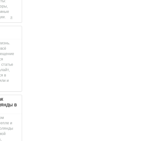
ты:
оры,
емные
ии.
»
жизнь.
 всё
свещение
ся
 статье
лайт,
ся в
или и
ак
лянды в
ом
тепле и
ирлянды
мой
,