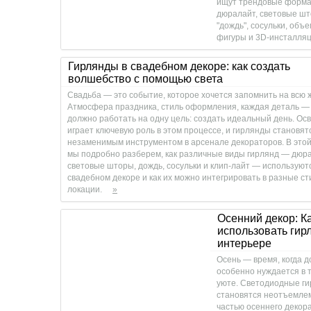
ищут трендовые форма
дюралайт, световые шт
"дождь", сосульки, объ
фигуры и 3D-инсталляц
Гирлянды в свадебном декоре: как создать
волшебство с помощью света
Свадьба — это событие, которое хочется запомнить на всю 
Атмосфера праздника, стиль оформления, каждая деталь —
должно работать на одну цель: создать идеальный день. О
играет ключевую роль в этом процессе, и гирлянды становят
незаменимым инструментом в арсенале декораторов. В этой
мы подробно разберем, как различные виды гирлянд — дюра
световые шторы, дождь, сосульки и клип-лайт — используют
свадебном декоре и как их можно интегрировать в разные ст
локации.
»
Осенний декор: К
использовать гир
интерьере
Осень — время, когда д
особенно нуждается в 
уюте. Светодиодные г
становятся неотъемле
частью осеннего декора