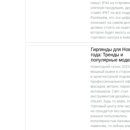
пишут IP44 на открове
уличную продукцию, др
ставят IP67 на всё подр
Разберём, что эти циф
означают на самом дел
должно стоять на издел
которое будет висеть 
торгового центра в янв
Гирлянды для Но
года: Тренды и
популярные моде
Новогодний сезон 2025
мощный рывок в сторон
и архитектурной подсве
профессионального о
фасадов, витрин, парко
интерьеров. Свет стал
инструментом дизайна.
объект, будь то кафе, о
торговый центр или ча
не обходится без гирля
раньше пользовались
популярностью базовы
лампочки, то сейчас кл