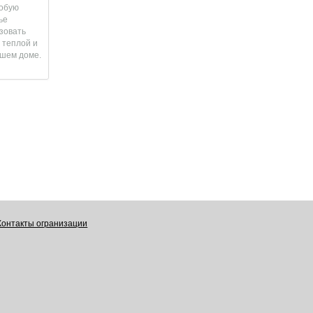
собую
ье
зовать
 теплой и
ашем доме.
Контакты огранизации