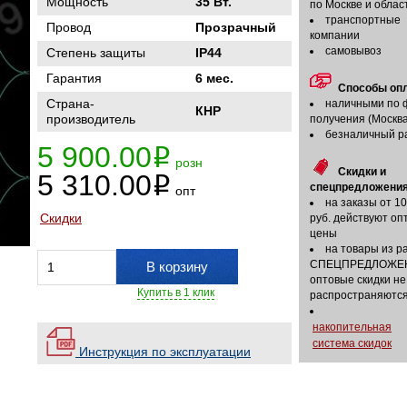
Мощность
35 Вт.
по Москве и облас
транспортные
Провод
Прозрачный
компании
самовывоз
Степень защиты
IP44
Гарантия
6 мес.
Способы оп
Страна-
наличными по 
КНР
производитель
получения (Москва
безналичный р
5 900.00
i
розн
Скидки и
5 310.00
i
спецпредложения
опт
на заказы от 1
Скидки
руб. действуют оп
цены
на товары из р
СПЕЦПРЕДЛОЖЕ
В корзину
оптовые скидки не
Купить в 1 клик
распространяютс
накопительная
система скидок
Инструкция по эксплуатации