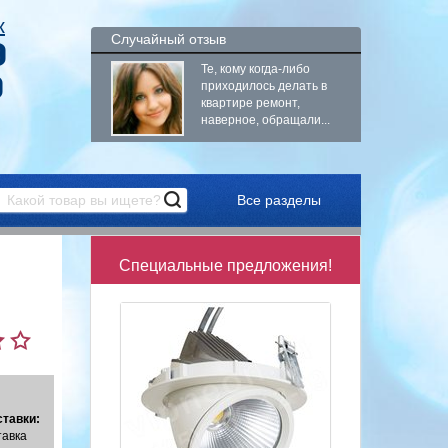
к
Случайный отзыв
9
Те, кому когда-либо
9
приходилось делать в
квартире ремонт,
наверное, обращали...
Все разделы
Специальные предложения!
тавки:
тавка