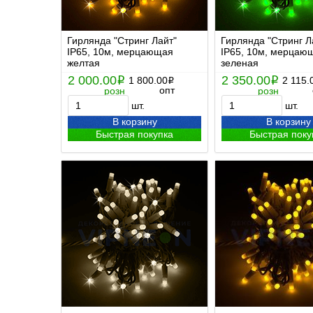
Гирлянда "Стринг Лайт"
Гирлянда "Стринг Л
IP65, 10м, мерцающая
IP65, 10м, мерцаю
желтая
зеленая
2 000.00
2 350.00
i
1 800.00
i
2 115.
i
опт
розн
розн
шт.
шт.
В корзину
В корзину
Быстрая покупка
Быстрая поку