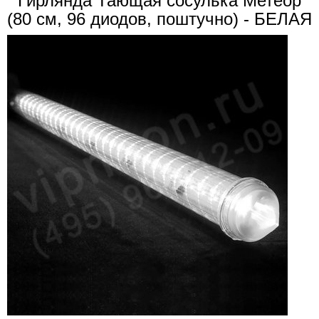
Гирлянда Тающая сосулька Метеор
(80 см, 96 диодов, поштучно) - БЕЛАЯ