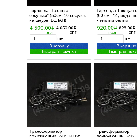
Гирлянда "Тающие
Гирлянда Тающая с
сосульки" (50см, 10 сосулек
(60 см, 72 диода, п
на шнуре, БЕЛАЯ)
- теплый белый
4 500.00
920.00
i
4 050.00
i
828.00
i
i
опт
опт
розн
розн
шт.
шт.
В корзину
В корзину
Быстрая покупка
Быстрая поку
Трансформатор
Трансформатор
понижающий, 24В, 60 Вт,
понижающий, 24В, 1