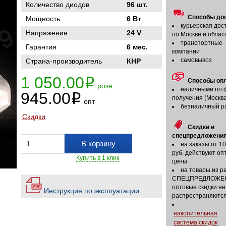
Количество диодов
96 шт.
Способы дос
Мощность
6 Вт
курьерская дос
Напряжение
24 V
по Москве и облас
транспортные
Гарантия
6 мес.
компании
самовывоз
Страна-производитель
КНР
1 050.00
i
Способы оп
розн
наличными по 
945.00
i
получения (Москва
опт
безналичный р
Скидки
Скидки и
спецпредложения
В корзину
на заказы от 1
руб. действуют оп
Купить в 1 клик
цены
на товары из р
СПЕЦПРЕДЛОЖЕ
оптовые скидки не
Инструкция по эксплуатации
распространяютс
накопительная
система скидок