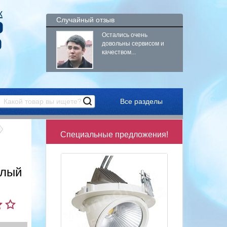
к
Случайный отзыв
9
Остались очень
9
довольны сервисом и
качеством...
Все разделы
Специальные предложения!
плый