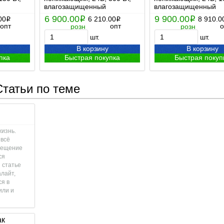
влагозащищенный
влагозащищенный
6 900.00
9 900.00
00
i
6 210.00
i
8 910.0
i
i
опт
опт
о
розн
розн
шт.
шт.
В корзину
В корзину
пка
Быстрая покупка
Быстрая покуп
Статьи по теме
жизнь.
 всё
свещение
ся
 статье
лайт,
ся в
или и
ак