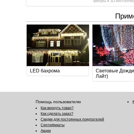
фигуры и 3D-инсталляц
Прим
LED бахрома
Световые Дожди
Лайт)
Помощь пользователю
Как вернуть товар?
Как сделать заказ?
Скидки для постоянных покупателей
Сертификаты
Акции