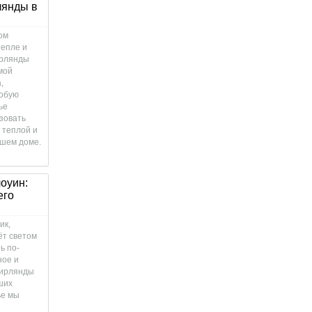
лянды в
ом
тепле и
ирлянды
мой
,
собую
ье
зовать
 теплой и
ашем доме.
оуин:
его
ик,
ёт светом
ь по-
ое и
гирлянды
ших
ье мы