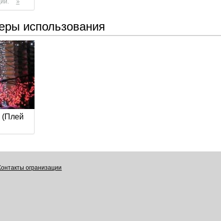
ии.
»
еры использования
 (Плей
Контакты огранизации