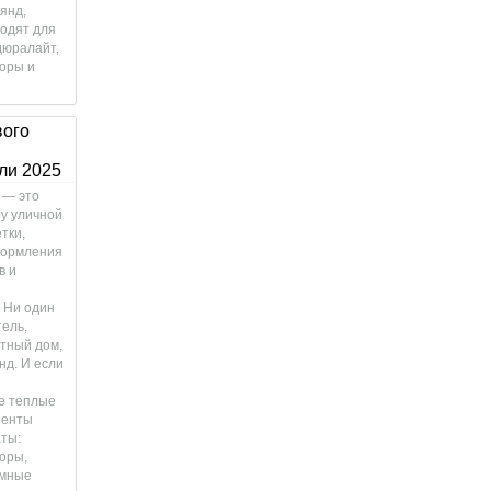
янд,
одят для
дюралайт,
торы и
вого
ли 2025
 — это
у уличной
тки,
формления
в и
 Ни один
тель,
стный дом,
нд. И если
е теплые
иенты
ты:
оры,
емные