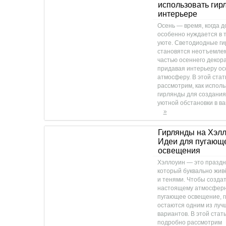
использовать гир
интерьере
Осень — время, когда д
особенно нуждается в 
уюте. Светодиодные г
становятся неотъемле
частью осеннего декора
придавая интерьеру о
атмосферу. В этой стат
рассмотрим, как исполь
гирлянды для создания
уютной обстановки в в
»
Гирлянды на Хэлл
Идеи для пугающ
освещения
Хэллоуин — это праздн
который буквально жив
и тенями. Чтобы создат
настоящему атмосферн
пугающее освещение, 
остаются одним из луч
вариантов. В этой стат
подробно рассмотрим