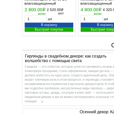
влагозащищенный
влагозащищенный
2 800.00
4 800.00
i
2 520.00
i
4 320.
i
опт
розн
розн
шт.
шт.
В корзину
В корзину
Быстрая покупка
Быстрая поку
Гирлянды в свадебном декоре: как создать
волшебство с помощью света
Свадьба — это событие, которое хочется запомнить на всю 
Атмосфера праздника, стиль оформления, каждая деталь —
должно работать на одну цель: создать идеальный день. О
играет ключевую роль в этом процессе, и гирлянды становят
незаменимым инструментом в арсенале декораторов. В этой
мы подробно разберем, как различные виды гирлянд — дюра
световые шторы, дождь, сосульки и клип-лайт — используют
свадебном декоре и как их можно интегрировать в разные ст
локации.
»
Осенний декор: К