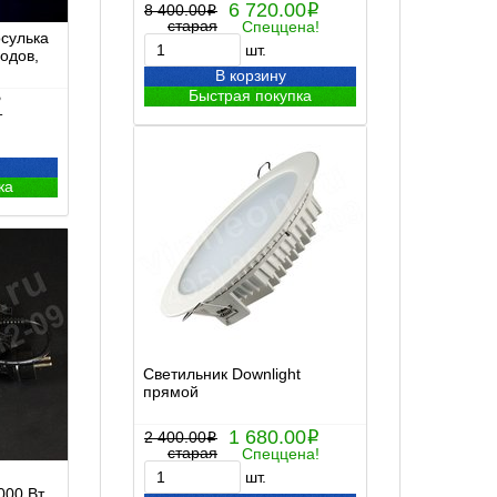
6 720.00
8 400.00
i
i
старая
Спеццена!
сулька
шт.
одов,
В корзину
Быстрая покупка
i
т
ка
Светильник Downlight
прямой
1 680.00
2 400.00
i
i
старая
Спеццена!
шт.
00 Вт,