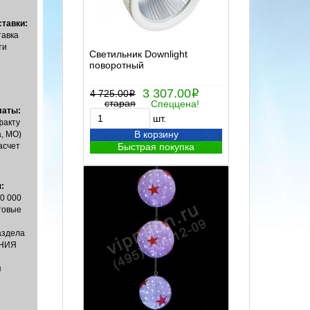
тавки:
тавка
ти
Светильник Downlight
поворотный
3 307.00
4 725.00
i
i
старая
Спеццена!
латы:
шт.
факту
В корзину
, МО)
асчет
Быстрая покупка
:
00 000
товые
аздела
НИЯ
я