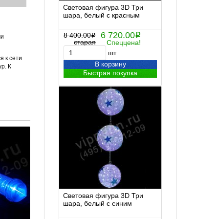
Световая фигура 3D Три
шара, белый с красным
6 720.00
8 400.00
i
i
ми
старая
Спеццена!
шт.
я к сети
В корзину
р. К
Быстрая покупка
Световая фигура 3D Три
шара, белый с синим