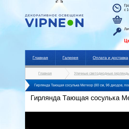
Гр
с 
Ли
Ц
Главная
Галерея
Оплата и доставка
Главная
Уличные светодиодные гирлянды
Гирлянда Тающая сосулька Метеор (80 см, 96 диодов, по
Гирлянда Тающая сосулька Мет