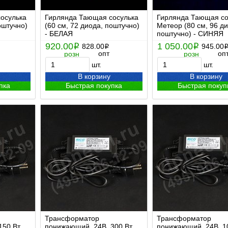
осулька
Гирлянда Тающая сосулька
Гирлянда Тающая со
оштучно)
(60 см, 72 диода, поштучно)
Метеор (80 см, 96 ди
- БЕЛАЯ
поштучно) - СИНЯЯ
920.00
1 050.00
i
828.00
i
945.00
i
опт
оп
розн
розн
шт.
шт.
В корзину
В корзину
пка
Быстрая покупка
Быстрая покуп
Трансформатор
Трансформатор
50 Вт,
понижающий, 24В, 300 Вт,
понижающий, 24В, 10