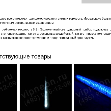
олее всего подходит для декорирования зимних торжеств. Мерцающие белы
ым уличным декоративным украшением.
потребляемая мощность 6 Вт. Экономичный светодиодный прибор подключаетс
тепенью защиты, как от агрессивных воздействий, так и от низких температу
к, как низкое энергопотребление и продолжительный срок службы.
тствующие товары