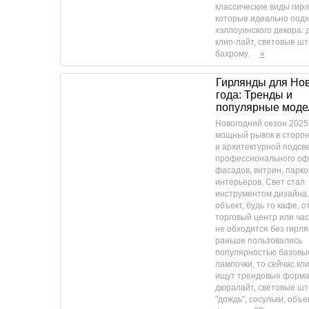
классические виды гирл
которые идеально подх
хэллоуинского декора: 
клип-лайт, световые ш
бахрому.
»
Гирлянды для Но
года: Тренды и
популярные моде
Новогодний сезон 2025
мощный рывок в сторон
и архитектурной подсве
профессионального о
фасадов, витрин, парко
интерьеров. Свет стал
инструментом дизайна.
объект, будь то кафе, о
торговый центр или ча
не обходится без гирля
раньше пользовались
популярностью базовы
лампочки, то сейчас кл
ищут трендовые форма
дюралайт, световые шт
"дождь", сосульки, объ