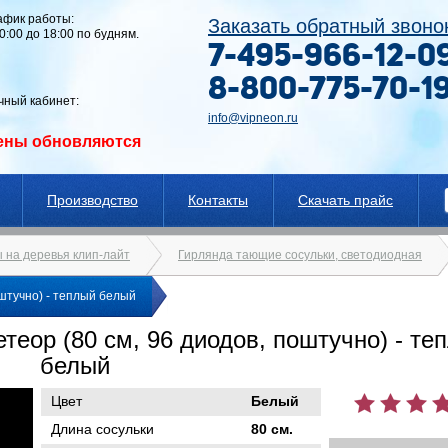
афик работы:
Заказать обратный звоно
10:00 до 18:00 по будням.
7-495-966-12-0
8-800-775-70-1
чный кабинет:
info@vipneon.ru
ены обновляются
Производство
Контакты
Скачать прайс
 на деревья клип-лайт
Гирлянда тающие сосульки, светодиодная
штучно) - теплый белый
еор (80 см, 96 диодов, поштучно) - те
белый
Цвет
Белый
Длина сосульки
80 см.