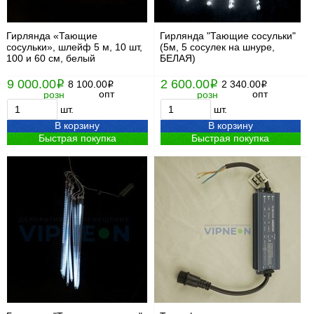
Гирлянда «Тающие
Гирлянда "Тающие сосульки"
сосульки», шлейф 5 м, 10 шт,
(5м, 5 сосулек на шнуре,
100 и 60 см, белый
БЕЛАЯ)
9 000.00
2 600.00
i
8 100.00
i
2 340.00
i
i
опт
опт
розн
розн
шт.
шт.
В корзину
В корзину
Быстрая покупка
Быстрая покупка