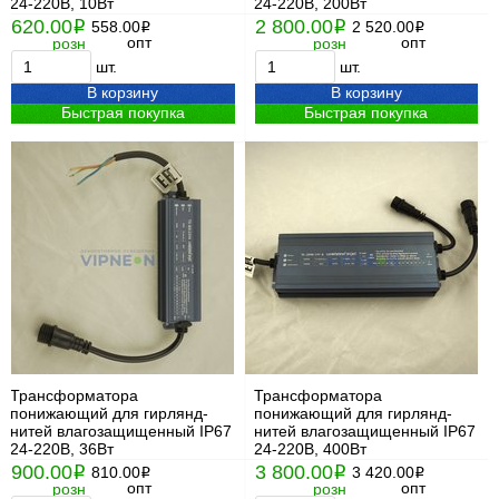
24-220В, 10Вт
24-220В, 200Вт
620.00
2 800.00
i
558.00
i
2 520.00
i
i
опт
опт
розн
розн
шт.
шт.
В корзину
В корзину
Быстрая покупка
Быстрая покупка
Трансформатора
Трансформатора
понижающий для гирлянд-
понижающий для гирлянд-
нитей влагозащищенный IP67
нитей влагозащищенный IP67
24-220В, 36Вт
24-220В, 400Вт
900.00
3 800.00
i
810.00
i
3 420.00
i
i
опт
опт
розн
розн