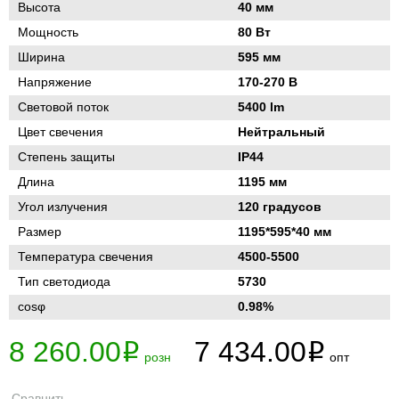
Высота
40 мм
Мощность
80 Вт
Ширина
595 мм
Напряжение
170-270 В
Световой поток
5400 lm
Цвет свечения
Нейтральный
Степень защиты
IP44
Длина
1195 мм
Угол излучения
120 градусов
Размер
1195*595*40 мм
Температура свечения
4500-5500
Тип светодиода
5730
cosφ
0.98%
8 260.00
7 434.00
i
i
розн
опт
Сравнить