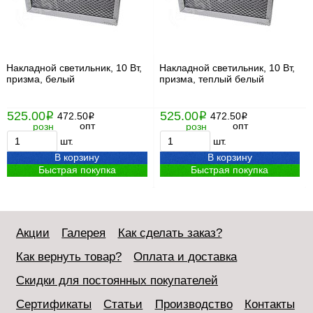
Накладной светильник, 10 Вт,
Накладной светильник, 10 Вт,
призма, белый
призма, теплый белый
525.00
525.00
i
472.50
i
472.50
i
i
опт
опт
розн
розн
шт.
шт.
В корзину
В корзину
Быстрая покупка
Быстрая покупка
Акции
Галерея
Как сделать заказ?
Как вернуть товар?
Оплата и доставка
Скидки для постоянных покупателей
Сертификаты
Статьи
Производство
Контакты