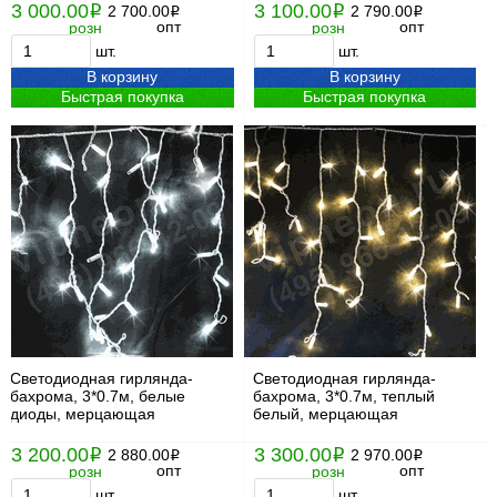
3 000.00
3 100.00
i
2 700.00
i
2 790.00
i
i
опт
опт
розн
розн
шт.
шт.
В корзину
В корзину
Быстрая покупка
Быстрая покупка
Светодиодная гирлянда-
Светодиодная гирлянда-
бахрома, 3*0.7м, белые
бахрома, 3*0.7м, теплый
диоды, мерцающая
белый, мерцающая
3 200.00
3 300.00
i
2 880.00
i
2 970.00
i
i
опт
опт
розн
розн
шт.
шт.