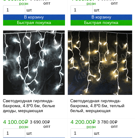
опт
опт
розн
розн
шт.
шт.
В корзину
В корзину
Быстрая покупка
Быстрая покупка
Светодиодная гирлянда-
Светодиодная гирлянда-
бахрома, 4.8*0.6м, белые
бахрома, 4.8*0.6м, теплый
диоды, мерцающая
белый, мерцающая
4 100.00
4 200.00
i
3 690.00
i
3 780.00
i
i
опт
опт
розн
розн
шт.
шт.