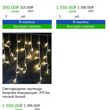
350.00
1 550.00
i
315.00
i
1 395.00
i
i
опт
опт
розн
розн
шт.
шт.
В корзину
В корзину
Быстрая покупка
Быстрая покупка
Светодиодная гирлянда-
бахрома мерцающая, 3*0.5м,
теплый белый
1 550.00
i
1 395.00
i
опт
розн