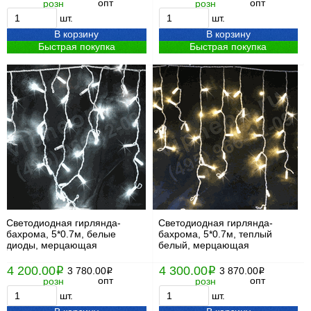
опт
опт
розн
розн
шт.
шт.
В корзину
В корзину
Быстрая покупка
Быстрая покупка
Светодиодная гирлянда-
Светодиодная гирлянда-
бахрома, 5*0.7м, белые
бахрома, 5*0.7м, теплый
диоды, мерцающая
белый, мерцающая
4 200.00
4 300.00
i
3 780.00
i
3 870.00
i
i
опт
опт
розн
розн
шт.
шт.