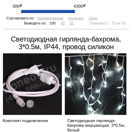
300
i
4300
i
Сортировать по:
Наименованию
Наличию
Цене
Выводить по:
100
40
20
Показано 1 - 15 из 15
Светодиодная гирлянда-бахрома,
3*0.5м, IP44, провод силикон
Комплект подключения
Светодиодная гирлянда-
бахрома мерцающая, 3*0.5м,
белый