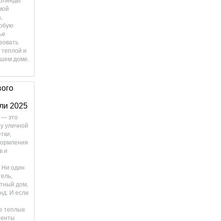
ирлянды
мой
,
собую
ье
зовать
 теплой и
ашем доме.
вого
ли 2025
 — это
у уличной
тки,
формления
в и
 Ни один
тель,
стный дом,
нд. И если
е теплые
иенты