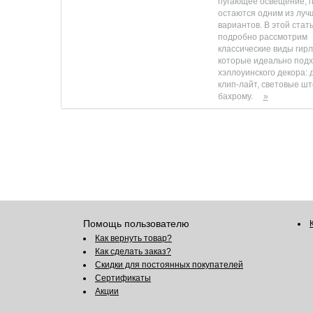
пугающее освещение, 
остаются одним из луч
вариантов. В этой стат
подробно рассмотрим
классические виды гирл
которые идеально подх
хэллоуинского декора: 
клип-лайт, световые ш
бахрому.
»
Помощь пользователю
Как вернуть товар?
Как сделать заказ?
Скидки для постоянных покупателей
Сертификаты
Акции