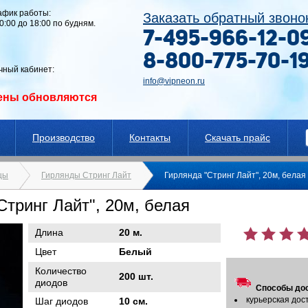
афик работы:
Заказать обратный звоно
10:00 до 18:00 по будням.
7-495-966-12-0
8-800-775-70-1
чный кабинет:
info@vipneon.ru
ены обновляются
Производство
Контакты
Скачать прайс
цы
Гирлянды Стринг Лайт
Гирлянда "Стринг Лайт", 20м, белая
Стринг Лайт", 20м, белая
Длина
20 м.
Цвет
Белый
Количество
200 шт.
диодов
Способы дос
курьерская дос
Шаг диодов
10 см.