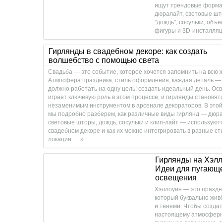
ищут трендовые форма
дюралайт, световые шт
"дождь", сосульки, объ
фигуры и 3D-инсталляц
Гирлянды в свадебном декоре: как создать
волшебство с помощью света
Свадьба — это событие, которое хочется запомнить на всю 
Атмосфера праздника, стиль оформления, каждая деталь —
должно работать на одну цель: создать идеальный день. О
играет ключевую роль в этом процессе, и гирлянды становят
незаменимым инструментом в арсенале декораторов. В этой
мы подробно разберем, как различные виды гирлянд — дюра
световые шторы, дождь, сосульки и клип-лайт — используют
свадебном декоре и как их можно интегрировать в разные ст
локации.
»
Гирлянды на Хэлл
Идеи для пугающ
освещения
Хэллоуин — это праздн
который буквально жив
и тенями. Чтобы создат
настоящему атмосферн