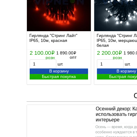
Гирлянда "Стринг Лайт"
Гирлянда "Стринг Л
IP65, 10м, красная
IP65, 10м, мерцаю
белая
2 100.00
2 200.00
i
1 890.00
i
1 980.
i
опт
розн
розн
шт.
шт.
В корзину
В корзину
Быстрая покупка
Быстрая поку
Осенний декор: К
использовать гир
интерьере
Осень — время, когда д
особенно нуждается в 