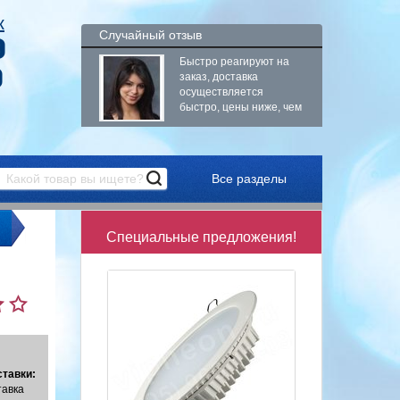
к
Случайный отзыв
9
Быстро реагируют на
9
заказ, доставка
осуществляется
быстро, цены ниже, чем
в...
Все разделы
Специальные предложения!
тавки:
тавка