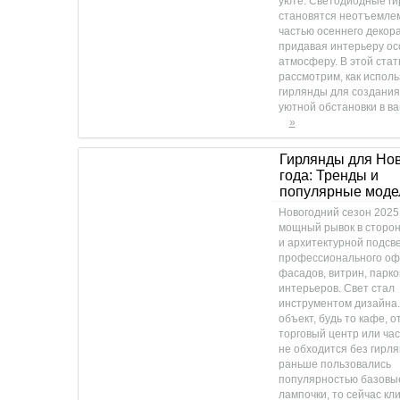
уюте. Светодиодные г
становятся неотъемле
частью осеннего декора
придавая интерьеру о
атмосферу. В этой стат
рассмотрим, как исполь
гирлянды для создания
уютной обстановки в в
»
Гирлянды для Но
года: Тренды и
популярные моде
Новогодний сезон 2025
мощный рывок в сторон
и архитектурной подсве
профессионального о
фасадов, витрин, парко
интерьеров. Свет стал
инструментом дизайна.
объект, будь то кафе, о
торговый центр или ча
не обходится без гирля
раньше пользовались
популярностью базовы
лампочки, то сейчас кл