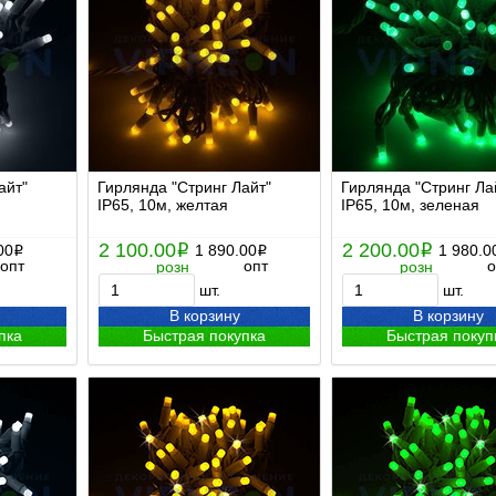
айт"
Гирлянда "Стринг Лайт"
Гирлянда "Стринг Ла
IP65, 10м, желтая
IP65, 10м, зеленая
2 100.00
2 200.00
00
i
1 890.00
i
1 980.0
i
i
опт
опт
о
розн
розн
шт.
шт.
В корзину
В корзину
пка
Быстрая покупка
Быстрая покуп