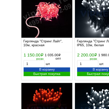
Гирлянда "Стринг Лайт",
Гирлянда "Стринг Л
10м, красная
IP65, 10м, белая
1 150.00
2 200.00
i
1 035.00
i
1 980.
i
опт
розн
розн
шт.
шт.
В корзину
В корзину
Быстрая покупка
Быстрая поку