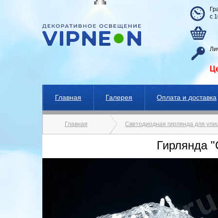
Гр
с 
Ли
Ц
Главная
Галерея
Оплата и доставка
Главная
Светодиодная гирлянда для ули
Гирлянда "