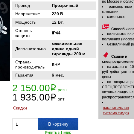
по Москве и облас
Провод
Прозрачный
транспортные
компании
Напряжение
220 В.
самовывоз
Мощность
12 Вт.
Способы оп
Степень
IP44
наличными по 
защиты
получения (Москва
максимальная
безналичный р
Дополнительно
длина одной
гирлянды 200 м
Скидки и
Страна-
спецпредложения
КНР
производитель
на заказы от 1
руб. действуют оп
Гарантия
6 мес.
цены
на товары из р
2 150.00
i
СПЕЦПРЕДЛОЖЕ
розн
оптовые скидки не
1 935.00
i
распространяютс
опт
Скидки
накопительная
система скидок
В корзину
Купить в 1 клик