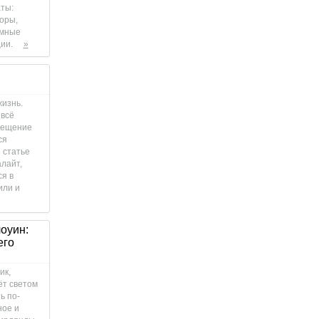
ты:
оры,
емные
ии.
»
жизнь.
 всё
свещение
ся
 статье
лайт,
ся в
или и
оуин:
его
ик,
ёт светом
ь по-
ое и