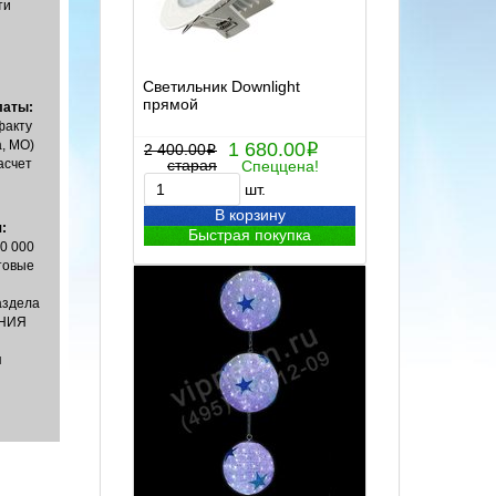
ти
Светильник Downlight
прямой
латы:
факту
, МО)
1 680.00
2 400.00
i
i
асчет
старая
Спеццена!
шт.
В корзину
:
Быстрая покупка
00 000
товые
аздела
НИЯ
я