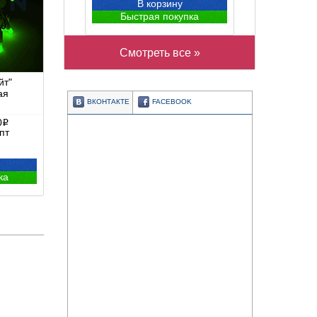
В корзину
Быстрая покупка
Смотреть все »
йт"
ая
ВКОНТАКТЕ
FACEBOOK
0
i
пт
ка