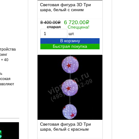
Световая фигура 3D Три
шара, белый с синим
6 720.00
8 400.00
i
i
старая
Спеццена!
шт.
В корзину
Быстрая покупка
стройства
ринг
 + 40
ть
ысокая
озволяют
Световая фигура 3D Три
шара, белый с красным