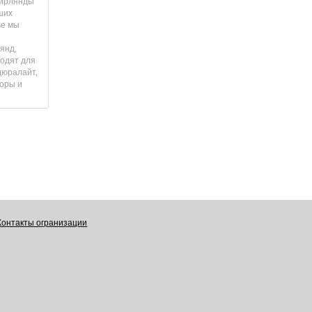
гирлянды
ших
ье мы
янд,
одят для
дюралайт,
торы и
Контакты огранизации