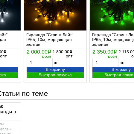
айт"
Гирлянда "Стринг Лайт"
Гирлянда "Стринг Ла
щая
IP65, 10м, мерцающая
IP65, 10м, мерцающ
желтая
зеленая
2 000.00
2 350.00
00
i
1 800.00
i
2 115.0
i
i
опт
опт
о
розн
розн
шт.
шт.
В корзину
В корзину
пка
Быстрая покупка
Быстрая покуп
Статьи по теме
ак
лянды в
ом
тепле и