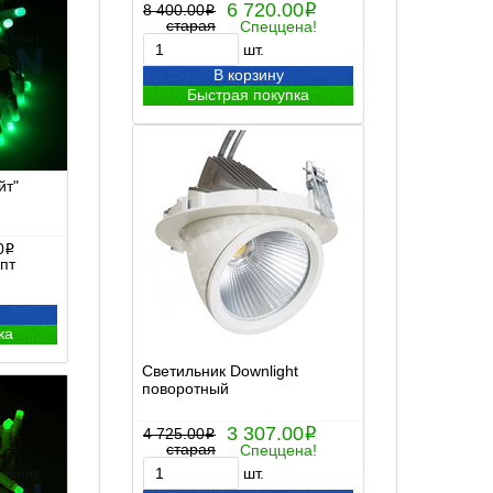
6 720.00
8 400.00
i
i
старая
Спеццена!
шт.
В корзину
Быстрая покупка
йт"
0
i
пт
ка
Светильник Downlight
поворотный
3 307.00
4 725.00
i
i
старая
Спеццена!
шт.