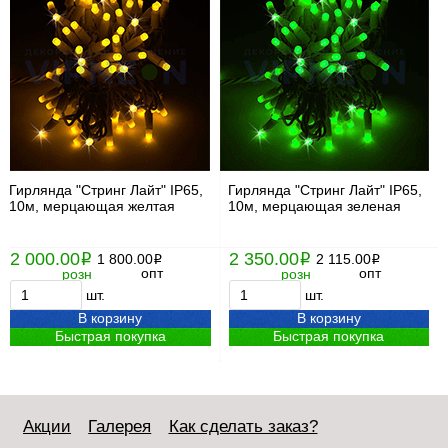
Гирлянда "Стринг Лайт" IP65,
Гирлянда "Стринг Лайт" IP65,
10м, мерцающая желтая
10м, мерцающая зеленая
2 000.00
2 350.00
i
1 800.00
i
2 115.00
i
i
опт
опт
розн
розн
шт.
шт.
В корзину
В корзину
Быстрая покупка
Быстрая покупка
Акции
Галерея
Как сделать заказ?