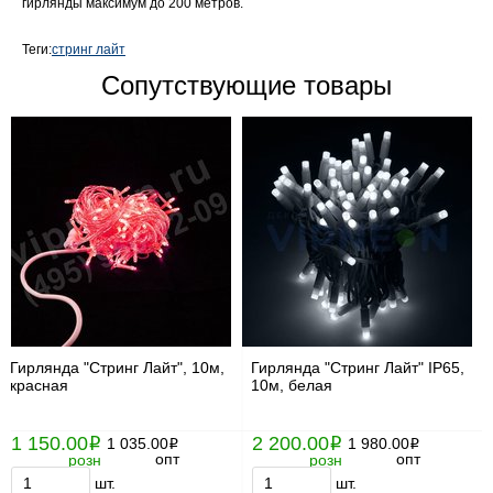
гирлянды максимум до 200 метров.
Теги:
стринг лайт
Сопутствующие товары
Гирлянда "Стринг Лайт", 10м,
Гирлянда "Стринг Лайт" IP65,
красная
10м, белая
1 150.00
2 200.00
i
1 035.00
i
1 980.00
i
i
опт
опт
розн
розн
шт.
шт.