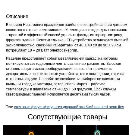
Описание
В период Новогодних праздников наиболее востребованным декором
является световая иллюминация. Коллекция светодиодных снежинок
– простой и эффектный способ украсить фасад, интерьер, витрину,
фронтон здания. Осветительные LED устройства отличаются высокой
экономичностью, снежинки габаритами от 40 Х 40 см до 90 Х 90 см
потребляют 10 – 20 Ватт электроэнергии.
Изделие представляет собой металлический каркас, на котором
монтируются светодиодные ленты различных расцветок. Высокая
степень защиты электрооборудования позволяет применять
декоративные осветительные устройства, как в помещении, так и на
открытом воздухе. На работоспособность приборов не влияют ни
пыль, ни твёрдые частицы, ветер, снег и мороз – рабочие
температуры в диапазоне от -40 до + 50 градусов. Срок службы
светодиодных панелей исчисляется десятками тысяч часов.
Теги:
световые фигуры
фигуры из дюралайта
гибкий неон
led neon flex
Сопутствующие товары