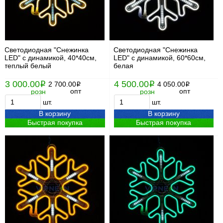
Светодиодная "Снежинка
Светодиодная "Снежинка
LED" с динамикой, 40*40см,
LED" с динамикой, 60*60см,
теплый белый
белая
3 000.00
4 500.00
i
2 700.00
i
4 050.00
i
i
опт
опт
розн
розн
шт.
шт.
В корзину
В корзину
Быстрая покупка
Быстрая покупка