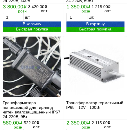
24-220В, 400Вт
24-220В, 60Вт
3 800.00
1 350.00
i
3 420.00
i
1 215.00
i
i
опт
опт
розн
розн
шт.
шт.
В корзину
В корзину
Быстрая покупка
Быстрая покупка
Трансформатора
Трансформатор герметичный
понижающий для гирлянд-
IP68 - 12V - 100Вт
нитей влагозащищенный IP67
24-220В, 9Вт
580.00
2 350.00
i
522.00
i
2 115.00
i
i
опт
опт
розн
розн