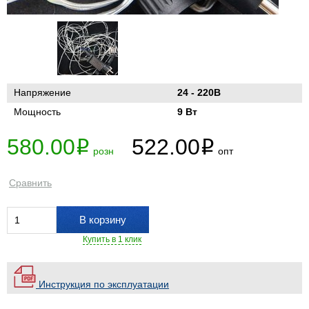
Напряжение
24 - 220В
Мощность
9 Вт
580.00
522.00
i
i
розн
опт
Сравнить
В корзину
Купить в 1 клик
Инструкция по эксплуатации